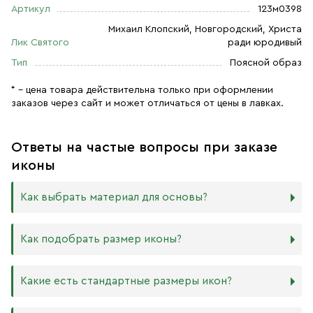
Артикул
123м0398
Михаил Клопский, Новгородский, Христа
Лик Святого
ради юродивый
Тип
Поясной образ
* – цена товара действительна только при оформлении
заказов через сайт и может отличаться от цены в лавках.
Ответы на частые вопросы при заказе
иконы
Как выбрать материал для основы?
Мы изготавливаем иконы на трёх разных видах досок:
Как подобрать размер иконы?
Дерево. Наиболее прочный и качественный материал,
который гарантирует долговечность иконы.
Никаких строгих правил по тому, какого размера
Какие есть стандартные размеры икон?
МДФ. Ламинированная древесно-стружечная плита —
должна быть икона, нет. Все зависит от Вашего желания
более бюджетный материал, чуть уступающий
и места, куда она будет помещена. Если у Вас дома есть