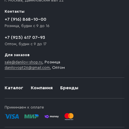
г. Москва
,
Даниловский вал 22
которое максимально близко к месту запланированной
разгрузки товара и не нарушает правила дорожного
Контакты
движения. Если на территории места назначения
доставки предусмотрен платный въезд, то Покупателю
+7 (916) 868-10-00
необходимо компенсировать стоимость въезда
Розница, будни с 9 до 16
транспортного средства.
+7 (925) 417 07-93
Оптом, будни с 9 до 17
Для заказов
sale@danilov-shop.ru
, Розница
danilovopt26@gmail.com
, Оптом
Каталог
Компания
Бренды
Принимаем к оплате