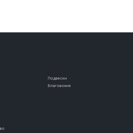
а (калитки дачи или ворот частного дома). Если возник
а, которое максимально близко к месту запланированной
ста назначения доставки предусмотрен платный въезд, 
Подвески
Благовония
во