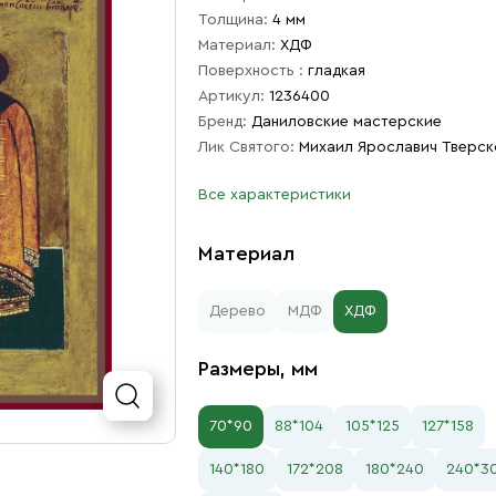
Толщина:
4 мм
Материал:
ХДФ
Поверхность :
гладкая
Артикул:
1236400
Бренд:
Даниловские мастерские
Лик Святого:
Михаил Ярославич Тверск
Все характеристики
Материал
Дерево
МДФ
ХДФ
Размеры, мм
70*90
88*104
105*125
127*158
140*180
172*208
180*240
240*3