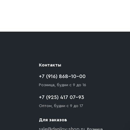
ают препятствия для подъезда автомобиля,
 разгрузки товара и не нарушает правила
то Покупателю необходимо компенсировать
Контакты
+7 (916) 868-10-00
Розница, будни с 9 до 16
+7 (925) 417 07-93
Оптом, будни с 9 до 17
Для заказов
sale@danilov-shop.ru
, Розница