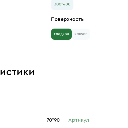
300*400
Поверхность
гладкая
ковчег
ристики
70*90
Артикул