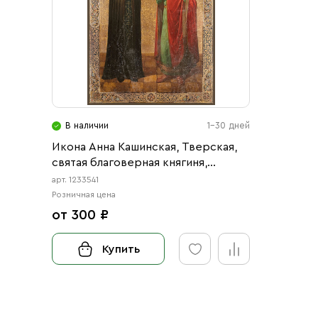
В наличии
1-30 дней
Икона Анна Кашинская, Тверская,
святая благоверная княгиня,
схимонахиня, и Святой
арт. 1233541
Благоверный Князь Михаил
Розничная цена
Ярославич Тверской (АРТ.03541)
от 300 ₽
Купить