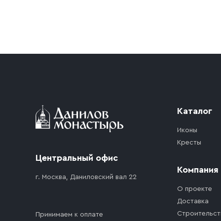
Условия доставки
Приобретённый товар доставляется до подъезд
доставка осуществляется до ближайшего мест
дорожного движения. Если на территории ме
стоимость въезда транспортного средства.
Каталог
Иконы
Кресты
Центральный офис
Компания
г. Москва, Даниловский вал 22
О проекте
Доставка
Строительст
Принимаем к оплате