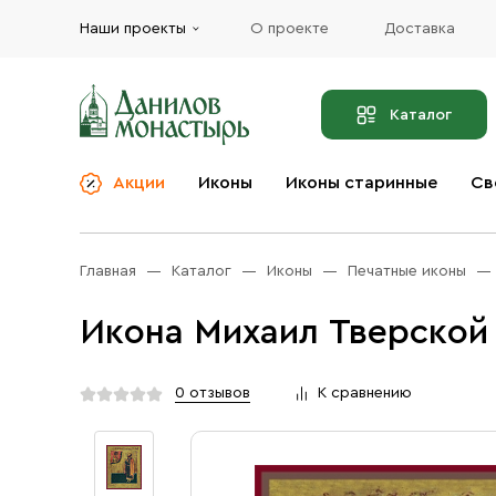
Наши проекты
О проекте
Доставка
Каталог
Акции
Иконы
Иконы старинные
Св
О компании
Благовония
Бренды
Богослужебная и
Главная
Каталог
Иконы
Печатные иконы
Церковная утварь
Доставка
Иконы
Икона Михаил Тверской 
Услуги
Масло
Акции
Оплата
0 отзывов
К сравнению
Православные подарки
Контакты
Разное