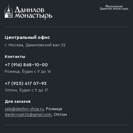
Условия доставки
Приобретённый товар доставляется до подъезда
(калитки дачи или ворот частного дома). Если
возникают препятствия для подъезда автомобиля,
Центральный офис
доставка осуществляется до ближайшего места,
г. Москва
,
Даниловский вал 22
которое максимально близко к месту запланированной
разгрузки товара и не нарушает правила дорожного
Контакты
движения. Если на территории места назначения
доставки предусмотрен платный въезд, то Покупателю
+7 (916) 868-10-00
необходимо компенсировать стоимость въезда
Розница, будни с 9 до 16
транспортного средства.
+7 (925) 417 07-93
Оптом, будни с 9 до 17
Для заказов
sale@danilov-shop.ru
, Розница
danilovopt26@gmail.com
, Оптом