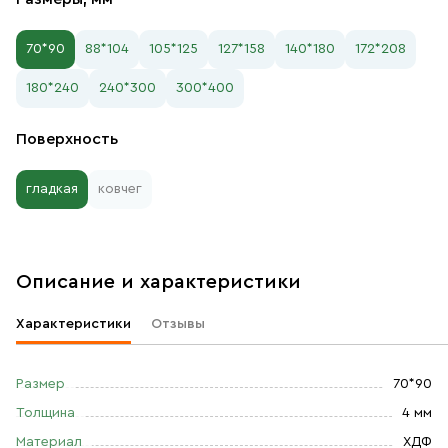
70*90
88*104
105*125
127*158
140*180
172*208
180*240
240*300
300*400
Поверхность
гладкая
ковчег
Описание и характеристики
Характеристики
Отзывы
Размер
70*90
Толщина
4 мм
Материал
ХДФ