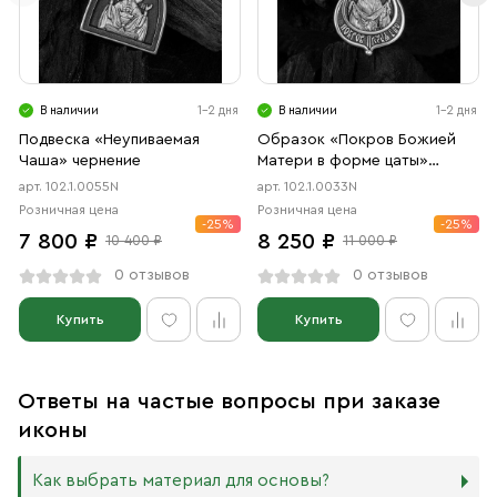
В наличии
1-2 дня
В наличии
1-2 дня
Подвеска «Неупиваемая
Образок «Покров Божией
Чаша» чернение
Матери в форме цаты»
чернение
арт. 102.1.0055N
арт. 102.1.0033N
Розничная цена
Розничная цена
-25%
-25%
7 800 ₽
8 250 ₽
10 400 ₽
11 000 ₽
0 отзывов
0 отзывов
Купить
Купить
Ответы на частые вопросы при заказе
иконы
Как выбрать материал для основы?