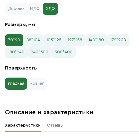
Дерево
МДФ
ХДФ
Размеры, мм
70*90
88*104
105*125
127*158
140*180
172*208
180*240
240*300
300*400
Поверхность
гладкая
ковчег
Описание и характеристики
Характеристики
Отзывы