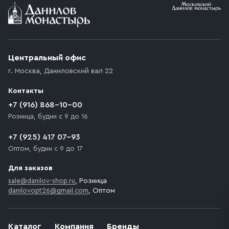
Условия доставки
Приобретённый товар доставляется до подъезда
(калитки дачи или ворот частного дома). Если
возникают препятствия для подъезда автомобиля,
Центральный офис
доставка осуществляется до ближайшего места,
г. Москва
,
Даниловский вал 22
которое максимально близко к месту запланированной
разгрузки товара и не нарушает правила дорожного
Контакты
движения. Если на территории места назначения
доставки предусмотрен платный въезд, то Покупателю
+7 (916) 868-10-00
необходимо компенсировать стоимость въезда
Розница, будни с 9 до 16
транспортного средства.
+7 (925) 417 07-93
Оптом, будни с 9 до 17
Для заказов
sale@danilov-shop.ru
, Розница
danilovopt26@gmail.com
, Оптом
Каталог
Компания
Бренды