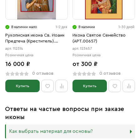
В наличии мало
1-2 дня
В наличии
1-30 дней
Рукописная икона Св. Иоанн
Икона Святое Семейство
Предтеча (Креститель).
(АРТ.00657)
писаная икона
арт. 112314
арт. 123657
Розничная цена
Розничная цена
16 000 ₽
от 300 ₽
0 отзывов
0 отзывов
Купить
Купить
Ответы на частые вопросы при заказе
иконы
Как выбрать материал для основы?