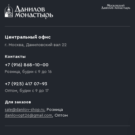
Условия доставки
Приобретённый товар доставляется до подъезда
(калитки дачи или ворот частного дома). Если
возникают препятствия для подъезда автомобиля,
Центральный офис
доставка осуществляется до ближайшего места,
г. Москва
,
Даниловский вал 22
которое максимально близко к месту запланированной
разгрузки товара и не нарушает правила дорожного
Контакты
движения. Если на территории места назначения
доставки предусмотрен платный въезд, то Покупателю
+7 (916) 868-10-00
необходимо компенсировать стоимость въезда
Розница, будни с 9 до 16
транспортного средства.
+7 (925) 417 07-93
Оптом, будни с 9 до 17
Для заказов
sale@danilov-shop.ru
, Розница
danilovopt26@gmail.com
, Оптом