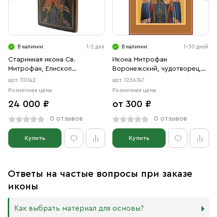
В наличии
1-2 дня
В наличии
1-30 дней
Старинная икона Св.
Икона Митрофан
Митрофан, Епископ
Воронежский, чудотворец,
Воронежский, 19 век
святитель (АРТ.06747)
арт. 110142
арт. 1236747
Розничная цена
Розничная цена
24 000 ₽
от 300 ₽
0 отзывов
0 отзывов
Купить
Купить
Ответы на частые вопросы при заказе
иконы
Как выбрать материал для основы?