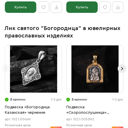
Купить
Купить
Лик святого "Богородица" в ювелирных
православных изделиях
В наличии
1-2 дня
В наличии
1-2 дня
Подвеска «Богородица
Подвеска
Казанская» чернение
«Скоропослушница»
чернение, позолота
арт. 102.1.0066N
арт. 102.1.0053NZ
Розничная цена
Розничная цена