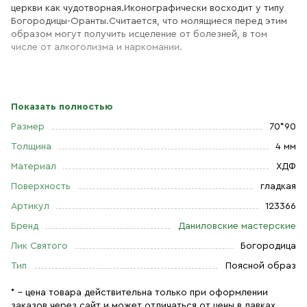
церкви как чудотворная.Иконографически восходит у типу
Богородицы-Оранты.Считается, что молящиеся перед этим
образом могут получить исцеление от болезней, в том
числе от алкоголизма и наркомании.
Показать полностью
Размер
70*90
Толщина
4 мм
Материал
ХДФ
Поверхность
гладкая
Артикул
123366
Бренд
Даниловские мастерские
Лик Святого
Богородица
Тип
Поясной образ
* – цена товара действительна только при оформлении
заказов через сайт и может отличаться от цены в лавках.