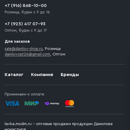
доставки предусмотрен платный въезд, то Покупателю
+7 (916) 868-10-00
необходимо компенсировать стоимость въезда
Розница, будни с 9 до 16
транспортного средства.
+7 (925) 417 07-93
Оптом, будни с 9 до 17
Для заказов
sale@danilov-shop.ru
, Розница
danilovopt26@gmail.com
, Оптом
Каталог
Компания
Бренды
Принимаем к оплате
lavka.msdm.ru – оптовые продажи продукции Данилова
монастыря