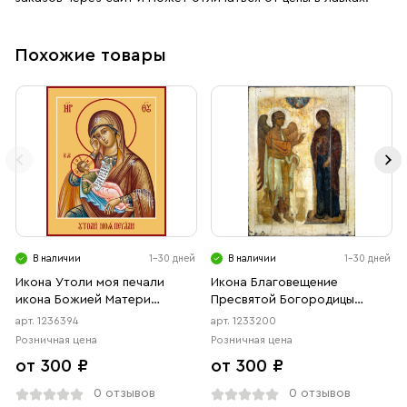
Похожие товары
В наличии
1-30 дней
В наличии
1-30 дней
Икона Утоли моя печали
Икона Благовещение
икона Божией Матери
Пресвятой Богородицы
(АРТ.06394)
(АРТ.03200)
арт. 1236394
арт. 1233200
Розничная цена
Розничная цена
от 300 ₽
от 300 ₽
0 отзывов
0 отзывов