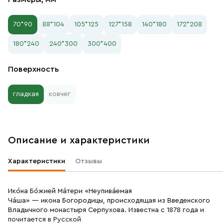
70*90
88*104
105*125
127*158
140*180
172*208
180*240
240*300
300*400
Поверхность
гладкая
ковчег
Описание и характеристики
Характеристики
Отзывы
Ико́на Бо́жией Ма́тери «Неупива́емая
Ча́ша» — икона Богородицы, происходящая из Введенского
Владычного монастыря Серпухова. Известна с 1878 года и
почитается в Русской