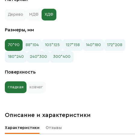
Дерево
МДФ
ХДФ
Размеры, мм
70*90
88*104
105*125
127*158
140*180
172*208
180*240
240*300
300*400
Поверхность
гладкая
ковчег
Описание и характеристики
Характеристики
Отзывы