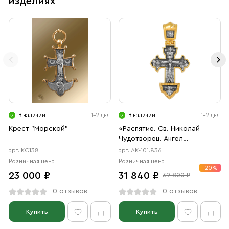
изделиях
В наличии
1-2 дня
В наличии
1-2 дня
Крест "Морской"
«Распятие. Св. Николай
Чудотворец. Ангел
Хранитель»
арт. КС138
арт. АК-101.836
Розничная цена
Розничная цена
-20%
23 000 ₽
31 840 ₽
39 800 ₽
0 отзывов
0 отзывов
Купить
Купить