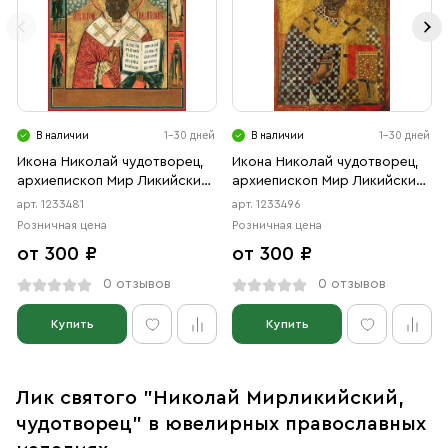
В наличии
1-30 дней
В наличии
1-30 дней
Икона Николай чудотворец,
Икона Николай чудотворец,
архиепископ Мир Ликийских,
архиепископ Мир Ликийских,
святитель (АРТ.03481)
святитель (АРТ.03496)
арт. 1233481
арт. 1233496
Розничная цена
Розничная цена
от 300 ₽
от 300 ₽
0 отзывов
0 отзывов
Купить
Купить
Лик святого "Николай Мирликийский,
чудотворец" в ювелирных православных