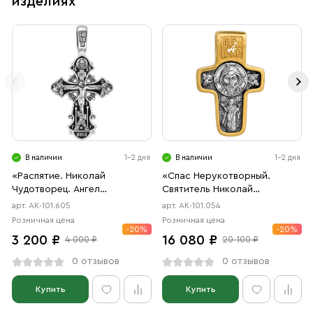
изделиях
В наличии
1-2 дня
В наличии
1-2 дня
«Распятие. Николай
«Спас Нерукотворный.
Чудотворец. Ангел
Святитель Николай
Хранитель»
Чудотворец»
арт. АК-101.605
арт. АК-101.054
Розничная цена
Розничная цена
-20%
-20%
3 200 ₽
16 080 ₽
4 000 ₽
20 100 ₽
0 отзывов
0 отзывов
Купить
Купить