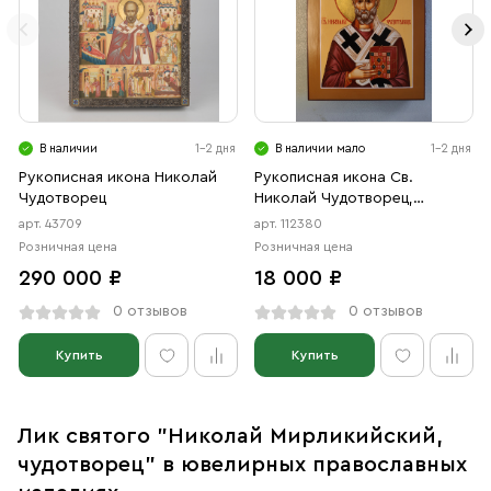
В наличии
1-2 дня
В наличии мало
1-2 дня
Рукописная икона Николай
Рукописная икона Св.
Чудотворец
Николай Чудотворец,
писаная икона
арт. 43709
арт. 112380
Розничная цена
Розничная цена
290 000 ₽
18 000 ₽
0 отзывов
0 отзывов
Купить
Купить
Лик святого "Николай Мирликийский,
чудотворец" в ювелирных православных