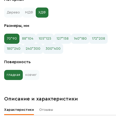
Дерево
МДФ
ХДФ
Размеры, мм
70*90
88*104
105*125
127*158
140*180
172*208
180*240
240*300
300*400
Поверхность
гладкая
ковчег
Описание и характеристики
Характеристики
Отзывы