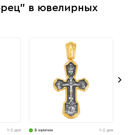
орец" в ювелирных
1-2 дня
В наличии
1-2 дня
В н