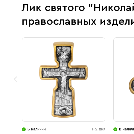
Лик святого "Никол
православных издел
В наличии
1-2 дня
В налич