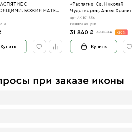
РАСПЯТИЕ С
«Распятие. Св. Николай
ОЯЩИМИ. БОЖИЯ МАТЕРЬ
Чудотворец. Ангел Хранит
»
арт. АК-101.836
цена
Розничная цена
₽
31 840 ₽
39 800 ₽
-20%
Купить
Купить
просы при заказе иконы
 досок:
 материал, который гарантирует долговечность иконы.