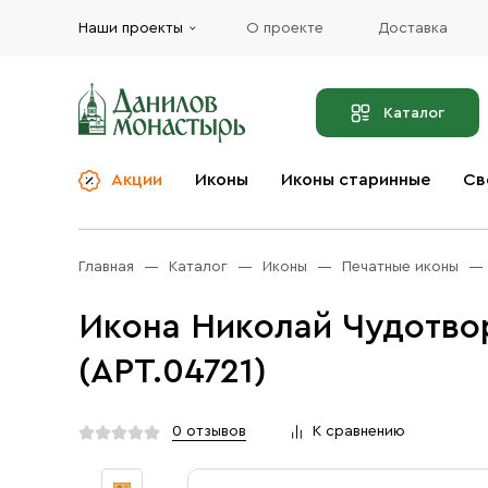
Наши проекты
О проекте
Доставка
Каталог
Акции
Иконы
Иконы старинные
Св
О компании
Благовония
Бренды
Богослужебная и
Главная
Каталог
Иконы
Печатные иконы
Церковная утварь
Доставка
Иконы
Икона Николай Чудотвор
Услуги
Масло
(АРТ.04721)
Акции
Оплата
Православные подарки
Контакты
0 отзывов
К сравнению
Разное