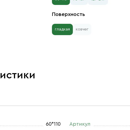
Поверхность
гладкая
ковчег
ристики
60*110
Артикул