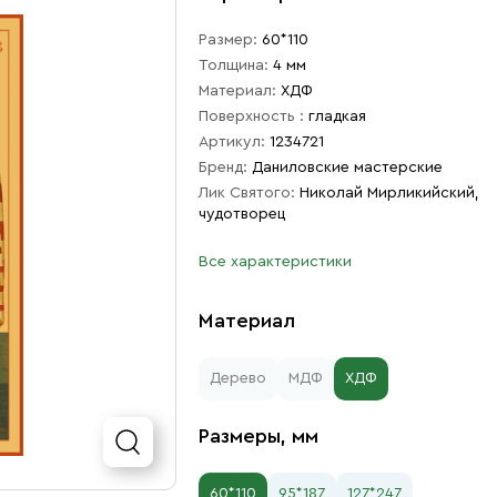
Размер:
60*110
Толщина:
4 мм
Материал:
ХДФ
Поверхность :
гладкая
Артикул:
1234721
Бренд:
Даниловские мастерские
Лик Святого:
Николай Мирликийский,
чудотворец
Все характеристики
Материал
Дерево
МДФ
ХДФ
Размеры, мм
60*110
95*187
127*247