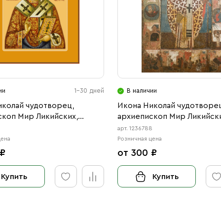
ии
1-30 дней
В наличии
иколай чудотворец,
Икона Николай чудотворец
скоп Мир Ликийских,
архиепископ Мир Ликийски
ь (АРТ.04706)
святитель (АРТ.06788)
6
арт. 1236788
цена
Розничная цена
 ₽
от 300 ₽
Купить
Купить