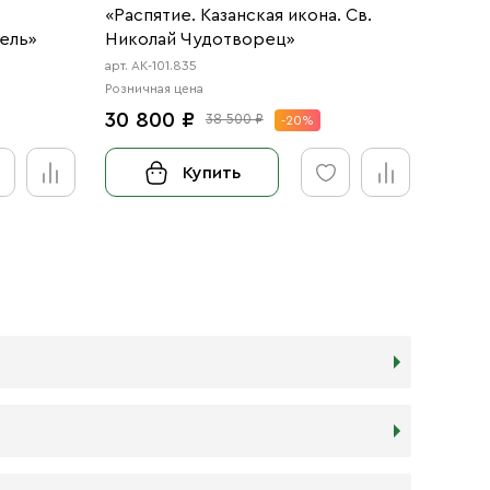
«Распятие. Казанская икона. Св.
Крест
ель»
Николай Чудотворец»
Чудо
арт. АК-101.835
арт. NS
Розничная цена
Розничн
30 800 ₽
5 96
38 500 ₽
-20%
Купить