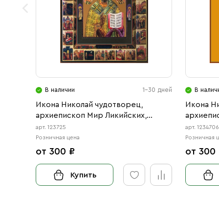
В наличии
1-30 дней
В налич
Икона Николай чудотворец,
Икона Н
архиепископ Мир Ликийских,
архиепи
святитель (АРТ.00725)
святител
арт. 123725
арт. 123470
Розничная цена
Розничная 
от 300 ₽
от 300
Купить