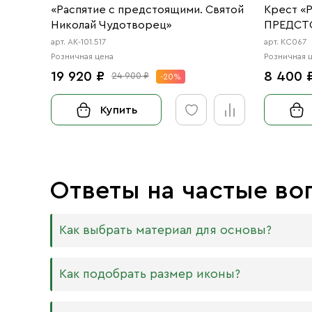
«Распятие с предстоящими. Святой
Крест «
Николай Чудотворец»
ПРЕДСТ
ОРАНТА
арт. АК-101.517
арт. КС067
Розничная цена
Розничная 
19 920 ₽
8 400 
24 900 ₽
-20%
Купить
Ответы на частые во
Как выбрать материал для основы?
Мы изготавливаем иконы на трёх разных видах
Как подобрать размер иконы?
Дерево. Наиболее прочный и качественный