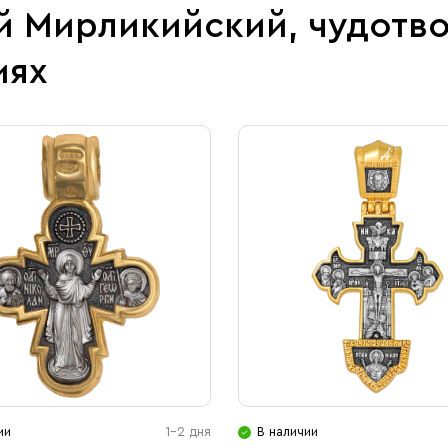
ай Мирликийский, чудотв
иях
ии
1-2 дня
В наличии