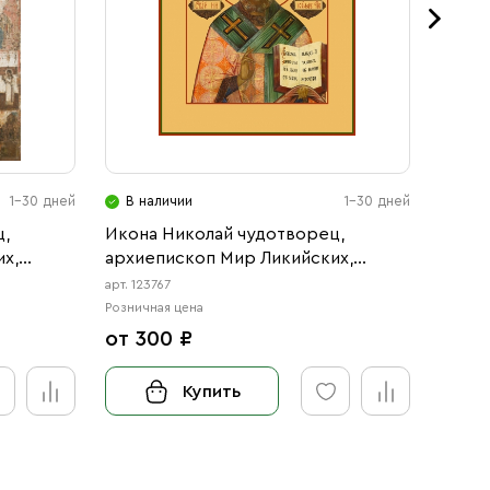
1-30 дней
В наличии
1-30 дней
В н
,
Икона Николай чудотворец,
Рукоп
х,
архиепископ Мир Ликийских,
Чудот
святитель (АРТ.00767)
арт. 123767
арт. 1116
Розничная цена
Розничн
от 300 ₽
15 0
Купить