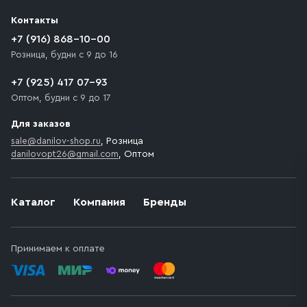
разгрузки товара и не нарушает правила дорожного
Контакты
движения. Если на территории места назначения
доставки предусмотрен платный въезд, то Покупателю
+7 (916) 868-10-00
необходимо компенсировать стоимость въезда
Розница, будни с 9 до 16
транспортного средства.
+7 (925) 417 07-93
Оптом, будни с 9 до 17
Для заказов
sale@danilov-shop.ru
, Розница
danilovopt26@gmail.com
, Оптом
Каталог
Компания
Бренды
Принимаем к оплате