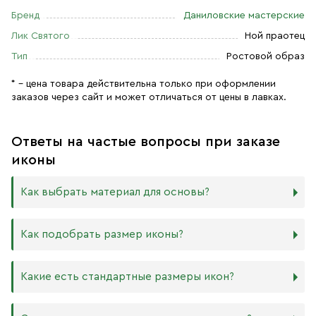
Бренд
Даниловские мастерские
Лик Святого
Ной праотец
Тип
Ростовой образ
* – цена товара действительна только при оформлении
заказов через сайт и может отличаться от цены в лавках.
Ответы на частые вопросы при заказе
иконы
Как выбрать материал для основы?
Мы изготавливаем иконы на трёх разных видах досок:
Как подобрать размер иконы?
Дерево. Наиболее прочный и качественный материал,
который гарантирует долговечность иконы.
Никаких строгих правил по тому, какого размера
Какие есть стандартные размеры икон?
МДФ. Ламинированная древесно-стружечная плита —
должна быть икона, нет. Все зависит от Вашего желания
более бюджетный материал, чуть уступающий
и места, куда она будет помещена. Если у Вас дома есть
дереву в прочности. Тем не менее, внешнего отличия
88х104 мм
иконостас, можно ориентироваться на него.