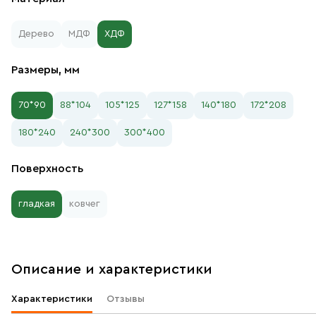
Дерево
МДФ
ХДФ
Размеры, мм
70*90
88*104
105*125
127*158
140*180
172*208
180*240
240*300
300*400
Поверхность
гладкая
ковчег
Описание и характеристики
Характеристики
Отзывы