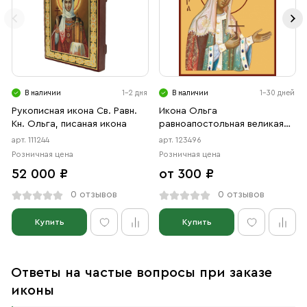
В наличии
1-2 дня
В наличии
1-30 дней
Рукописная икона Св. Равн.
Икона Ольга
Кн. Ольга, писаная икона
равноапостольная великая
княгиня (АРТ.00496)
арт. 111244
арт. 123496
Розничная цена
Розничная цена
52 000 ₽
от 300 ₽
0 отзывов
0 отзывов
Купить
Купить
Ответы на частые вопросы при заказе
иконы