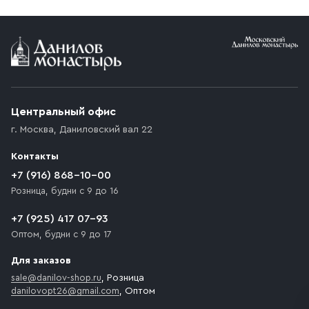
Условия доставки
Приобретённый товар доставляется до подъезда
(калитки дачи или ворот частного дома). Если
возникают препятствия для подъезда автомобиля,
Центральный офис
доставка осуществляется до ближайшего места,
г. Москва
,
Даниловский вал 22
которое максимально близко к месту запланированной
разгрузки товара и не нарушает правила дорожного
Контакты
движения. Если на территории места назначения
доставки предусмотрен платный въезд, то Покупателю
+7 (916) 868-10-00
необходимо компенсировать стоимость въезда
Розница, будни с 9 до 16
транспортного средства.
+7 (925) 417 07-93
Оптом, будни с 9 до 17
Для заказов
sale@danilov-shop.ru
, Розница
danilovopt26@gmail.com
, Оптом