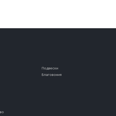
а (калитки дачи или ворот частного дома). Если возник
а, которое максимально близко к месту запланированной
ста назначения доставки предусмотрен платный въезд, 
Подвески
Благовония
во