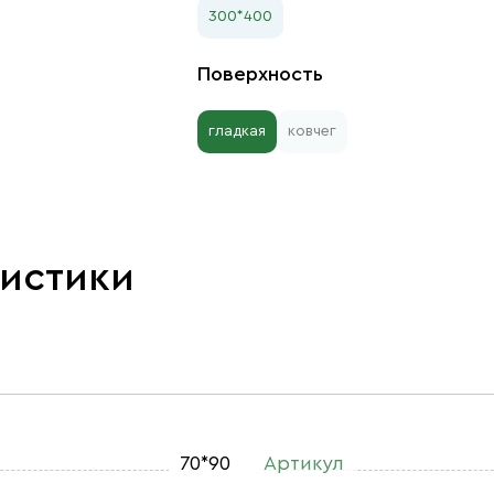
300*400
Поверхность
гладкая
ковчег
ристики
70*90
Артикул