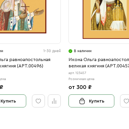
ии
1-30 дней
В наличии
льга равноапостольная
Икона Ольга равноапостол
княгиня (АРТ.00496)
великая княгиня (АРТ.0045
арт. 123457
цена
Розничная цена
 ₽
от 300 ₽
Купить
Купить