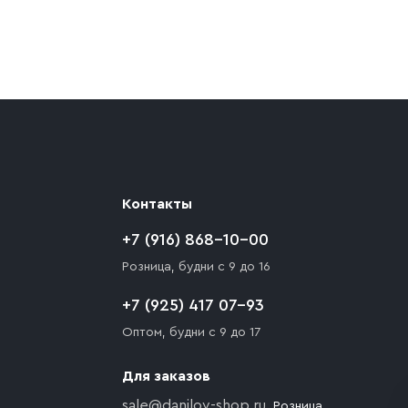
ают препятствия для подъезда автомобиля,
 разгрузки товара и не нарушает правила
то Покупателю необходимо компенсировать
Контакты
+7 (916) 868-10-00
Розница, будни с 9 до 16
+7 (925) 417 07-93
Оптом, будни с 9 до 17
Для заказов
sale@danilov-shop.ru
, Розница