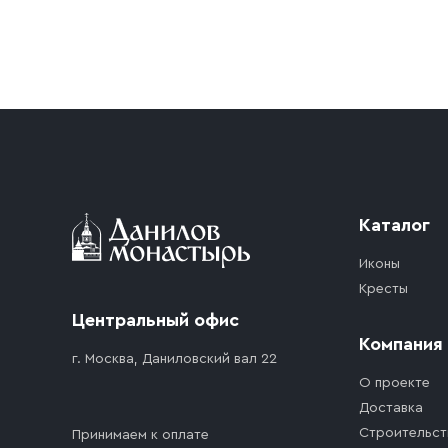
Условия доставки
Приобретённый товар доставляется до подъезд
доставка осуществляется до ближайшего мест
дорожного движения. Если на территории ме
стоимость въезда транспортного средства.
Каталог
Иконы
Кресты
Центральный офис
Компания
г. Москва, Даниловский вал 22
О проекте
Доставка
Строительст
Принимаем к оплате