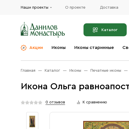
Наши проекты
О проекте
Доставка
Каталог
Акции
Иконы
Иконы старинные
Св
О компании
Благовония
Бренды
Богослужебная и
Главная
Каталог
Иконы
Печатные иконы
Церковная утварь
Доставка
Иконы
Икона Ольга равноапост
Услуги
Масло
Акции
Оплата
0 отзывов
К сравнению
Православные подарки
Контакты
Разное