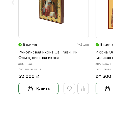
В наличии
1-2 дня
В налич
Рукописная икона Св. Равн. Кн.
Икона О
Ольга, писаная икона
великая 
арт. 111244
арт. 123496
Розничная цена
Розничная 
52 000 ₽
от 300
Купить