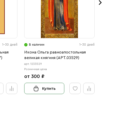
1-30 дней
В наличии
1-30 дней
В н
ьная
Икона Ольга равноапостольная
Икона
7)
великая княгиня (АРТ.03529)
равно
(АРТ.
арт. 1233529
арт. 12
Розничная цена
Розничн
от 300 ₽
от 3
Купить