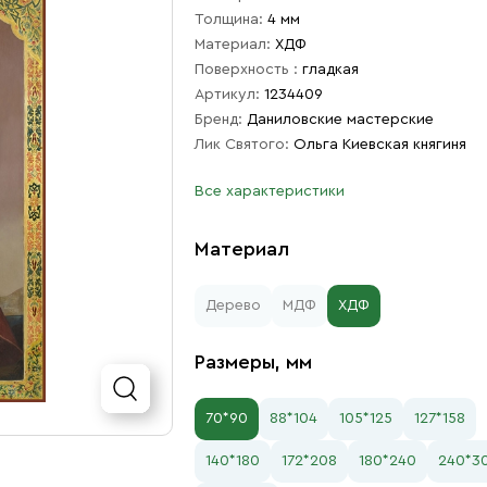
Толщина:
4 мм
Материал:
ХДФ
Поверхность :
гладкая
Артикул:
1234409
Бренд:
Даниловские мастерские
Лик Святого:
Ольга Киевская княгиня
Все характеристики
Материал
Дерево
МДФ
ХДФ
Размеры, мм
70*90
88*104
105*125
127*158
140*180
172*208
180*240
240*3