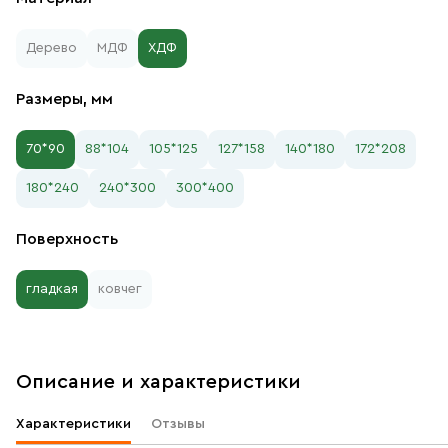
Дерево
МДФ
ХДФ
Размеры, мм
70*90
88*104
105*125
127*158
140*180
172*208
180*240
240*300
300*400
Поверхность
гладкая
ковчег
Описание и характеристики
Характеристики
Отзывы