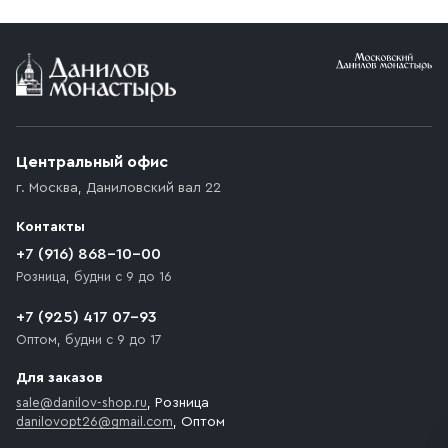
Условия доставки
Приобретённый товар доставляется до подъезда
(калитки дачи или ворот частного дома). Если
возникают препятствия для подъезда автомобиля,
Центральный офис
доставка осуществляется до ближайшего места,
г. Москва
,
Даниловский вал 22
которое максимально близко к месту запланированной
разгрузки товара и не нарушает правила дорожного
Контакты
движения. Если на территории места назначения
доставки предусмотрен платный въезд, то Покупателю
+7 (916) 868-10-00
необходимо компенсировать стоимость въезда
Розница, будни с 9 до 16
транспортного средства.
+7 (925) 417 07-93
Оптом, будни с 9 до 17
Для заказов
sale@danilov-shop.ru
, Розница
danilovopt26@gmail.com
, Оптом