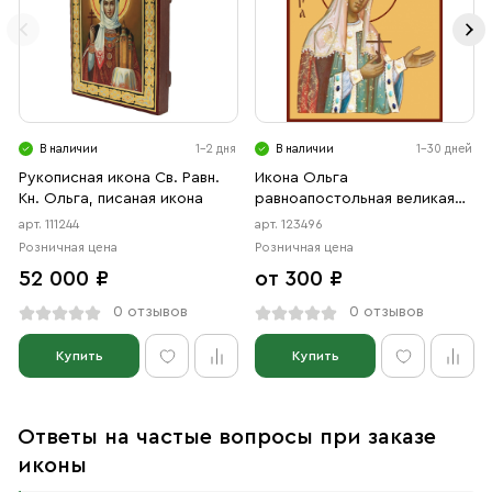
В наличии
1-2 дня
В наличии
1-30 дней
Рукописная икона Св. Равн.
Икона Ольга
Кн. Ольга, писаная икона
равноапостольная великая
княгиня (АРТ.00496)
арт. 111244
арт. 123496
Розничная цена
Розничная цена
52 000 ₽
от 300 ₽
0 отзывов
0 отзывов
Купить
Купить
Ответы на частые вопросы при заказе
иконы