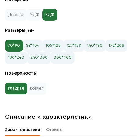
Дерево
МДФ
ХДФ
Размеры, мм
70*90
88*104
105*125
127*158
140*180
172*208
180*240
240*300
300*400
Поверхность
гладкая
ковчег
Описание и характеристики
Характеристики
Отзывы