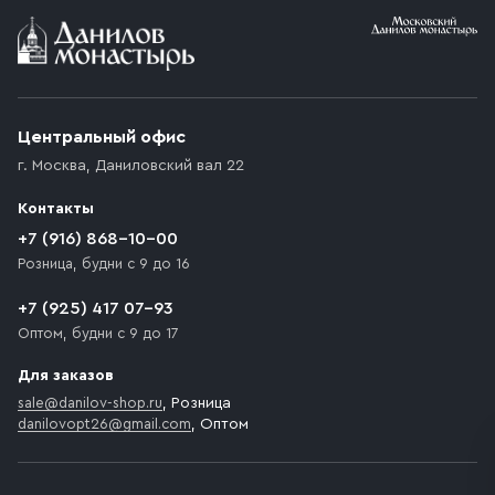
Условия доставки
Приобретённый товар доставляется до подъезда
(калитки дачи или ворот частного дома). Если
возникают препятствия для подъезда автомобиля,
Центральный офис
доставка осуществляется до ближайшего места,
г. Москва
,
Даниловский вал 22
которое максимально близко к месту запланированной
разгрузки товара и не нарушает правила дорожного
Контакты
движения. Если на территории места назначения
доставки предусмотрен платный въезд, то Покупателю
+7 (916) 868-10-00
необходимо компенсировать стоимость въезда
Розница, будни с 9 до 16
транспортного средства.
+7 (925) 417 07-93
Оптом, будни с 9 до 17
Для заказов
sale@danilov-shop.ru
, Розница
danilovopt26@gmail.com
, Оптом