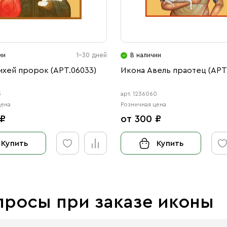
ии
1-30 дней
В наличии
ихей пророк (АРТ.06033)
Икона Авель праотец (АРТ
3
арт. 1236060
цена
Розничная цена
 ₽
от 300 ₽
Купить
Купить
просы при заказе иконы