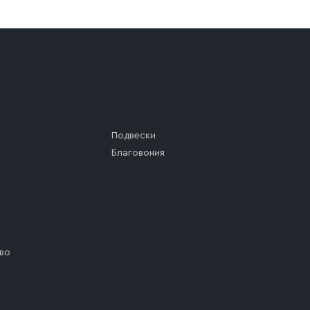
а (калитки дачи или ворот частного дома). Если возник
а, которое максимально близко к месту запланированной
ста назначения доставки предусмотрен платный въезд, 
Подвески
Благовония
во