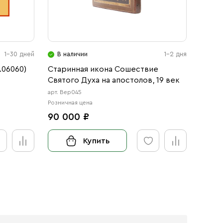
1-30 дней
В наличии
1-2 дня
В н
.06060)
Старинная икона Сошествие
Икона
Святого Духа на апостолов, 19 век
Чудот
арт. Вер045
арт. 123
Розничная цена
Розничн
90 000 ₽
от 3
Купить