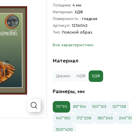
Толщина:
4 мм
Материал:
ХДФ
Поверхность :
гладкая
Артикул:
1236042
Тип:
Поясной образ
Все характеристики
Материал
Дерево
МДФ
ХДФ
Размеры, мм
70*90
88*104
105*125
127*158
140*180
172*208
180*240
240*3
300*400