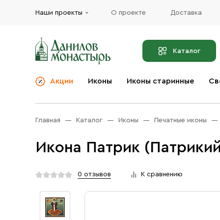
Наши проекты
О проекте
Доставка
Каталог
Акции
Иконы
Иконы старинные
Св
О компании
Благовония
Бренды
Богослужебная и
Главная
Каталог
Иконы
Печатные иконы
Церковная утварь
Доставка
Иконы
Икона Патрик (Патрикий
Услуги
Масло
Акции
Оплата
0 отзывов
К сравнению
Православные подарки
Контакты
Разное