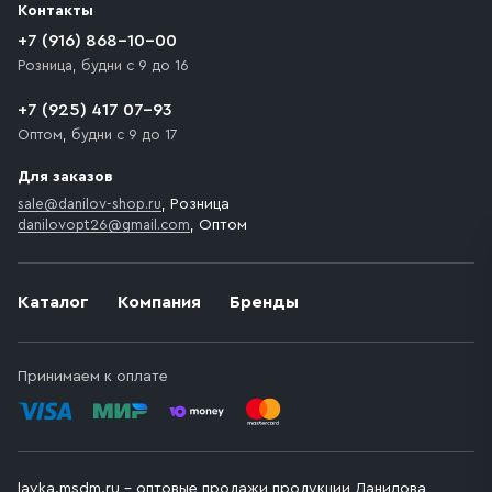
Контакты
движения. Если на территории места назначения
доставки предусмотрен платный въезд, то Покупателю
+7 (916) 868-10-00
необходимо компенсировать стоимость въезда
Розница, будни с 9 до 16
транспортного средства.
+7 (925) 417 07-93
Оптом, будни с 9 до 17
Для заказов
sale@danilov-shop.ru
, Розница
danilovopt26@gmail.com
, Оптом
Каталог
Компания
Бренды
Принимаем к оплате
lavka.msdm.ru – оптовые продажи продукции Данилова