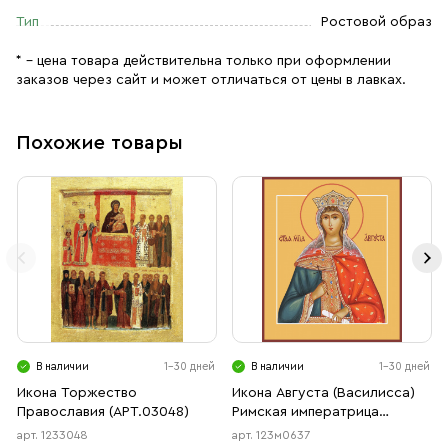
Тип
Ростовой образ
* – цена товара действительна только при оформлении
заказов через сайт и может отличаться от цены в лавках.
Похожие товары
В наличии
1-30 дней
В наличии
1-30 дней
Икона Торжество
Икона Августа (Василисса)
Православия (АРТ.03048)
Римская императрица
мученица (АРТ.м0637)
арт. 1233048
арт. 123м0637