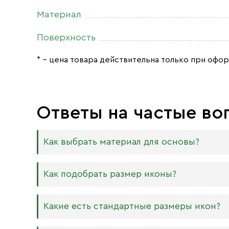
Материал
Поверхность
* – цена товара действительна только при офор
Ответы на частые во
Как выбрать материал для основы?
Мы изготавливаем иконы на трёх разных видах
Как подобрать размер иконы?
Дерево. Наиболее прочный и качественный
МДФ. Ламинированная древесно-стружечная
Никаких строгих правил по тому, какого разме
Какие есть стандартные размеры икон?
внешнего отличия практически нет. Вы мож
Вас дома есть иконостас, можно ориентирова
или 6 мм.