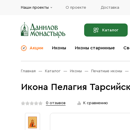
Наши проекты
О проекте
Доставка
Каталог
Акции
Иконы
Иконы старинные
Св
О компании
Благовония
Бренды
Богослужебная и
Главная
Каталог
Иконы
Печатные иконы
Церковная утварь
Доставка
Иконы
Икона Пелагия Тарсийск
Услуги
Масло
Акции
Оплата
0 отзывов
К сравнению
Православные подарки
Контакты
Разное