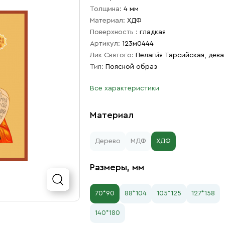
Толщина:
4 мм
Материал:
ХДФ
Поверхность :
гладкая
Артикул:
123м0444
Лик Святого:
Пелаги́я Тарсийская, дева
Тип:
Поясной образ
Все характеристики
Материал
Дерево
МДФ
ХДФ
Размеры, мм
70*90
88*104
105*125
127*158
140*180