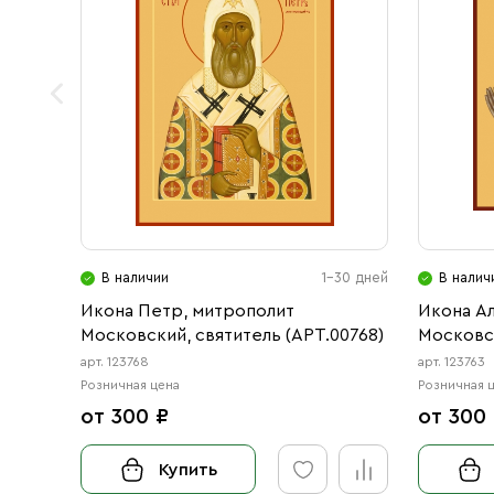
В наличии
1-30 дней
В налич
Икона Петр, митрополит
Икона А
Московский, святитель (АРТ.00768)
Московс
чудотвор
арт. 123768
арт. 123763
Розничная цена
Розничная 
от 300 ₽
от 300
Купить