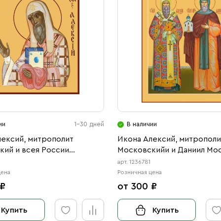
ии
1-30 дней
В наличии
лексий, митрополит
Икона Алексий, митрополи
кий и всея России
Московскийи и Даниил Мо
ец (АРТ.00763)
благоверный князь (АРТ.06
арт. 1236781
цена
Розничная цена
 ₽
от 300 ₽
Купить
Купить