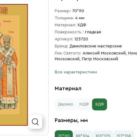
Размер:
70*90
Толщина:
4 мм
Материал:
ХДФ
Поверхность :
гладкая
Артикул:
123720
Бренд:
Даниловские мастерские
Лик Святого:
Алексий Московский, Ион
Московский, Петр Московский
Все характеристики
Материал
Дерево
МДФ
ХДФ
Размеры, мм
70*90
88*104
105*125
127*158