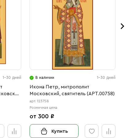
1-30 дней
В наличии
1-30 дней
В н
т
Икона Петр, митрополит
Икона
сковский
Московский, святитель (АРТ.00758)
Моско
781)
чудот
арт. 123758
арт. 123
Розничная цена
Розничн
от 300 ₽
от 3
Купить