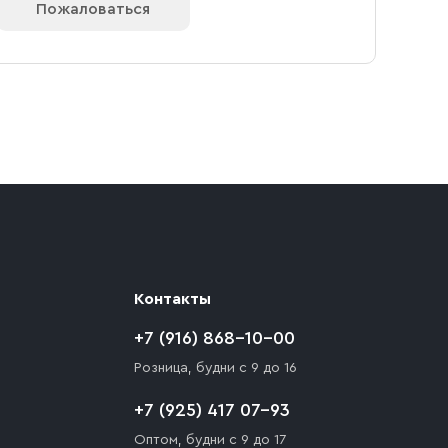
КАД — 1 000 ₽. При заказе от 10 000 ₽
Пожаловаться
 реквизитами Вашей организации.
ают препятствия для подъезда автомобиля,
 разгрузки товара и не нарушает правила
то Покупателю необходимо компенсировать
Контакты
+7 (916) 868-10-00
Розница, будни с 9 до 16
+7 (925) 417 07-93
Оптом, будни с 9 до 17