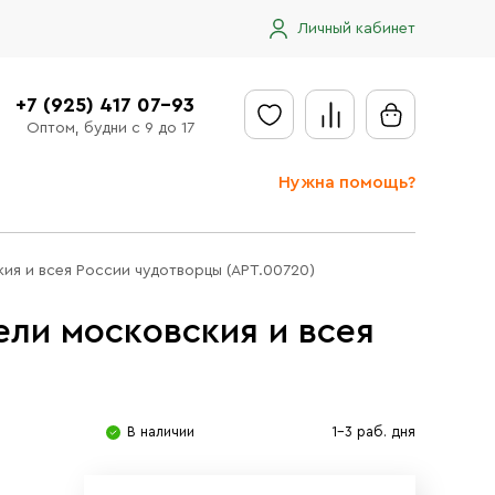
Личный кабинет
+7 (925) 417 07-93
Оптом, будни с 9 до 17
Нужна помощь?
Отправить заявку
кия и всея России чудотворцы (АРТ.00720)
Доставка
ели московския и всея
Доставка в регионы
Оплата
Сообщить об ошибке
В наличии
1-3 раб. дня