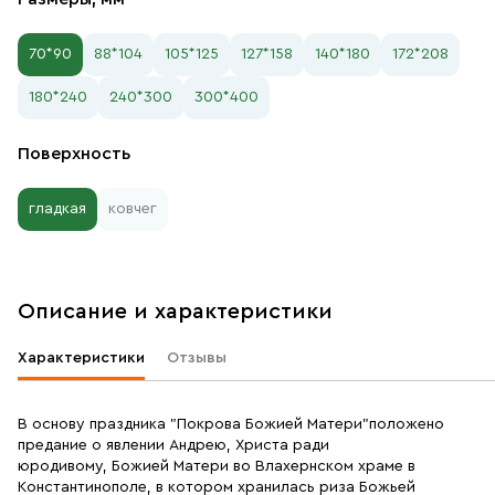
70*90
88*104
105*125
127*158
140*180
172*208
180*240
240*300
300*400
Поверхность
гладкая
ковчег
Описание и характеристики
Характеристики
Отзывы
В основу праздника "Покрова Божией Матери"положено
предание о явлении Андрею, Христа ради
юродивому, Божией Матери во Влахернском храме в
Константинополе, в котором хранилась риза Божьей