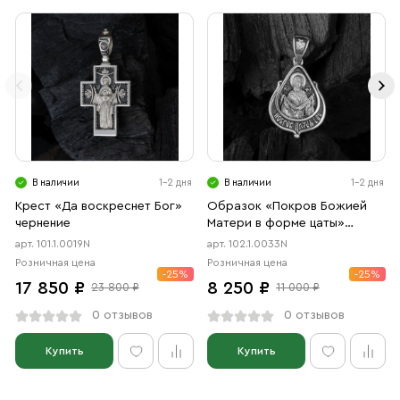
В наличии
1-2 дня
В наличии
1-2 дня
Крест «Да воскреснет Бог»
Образок «Покров Божией
чернение
Матери в форме цаты»
чернение
арт. 101.1.0019N
арт. 102.1.0033N
Розничная цена
Розничная цена
-25%
-25%
17 850 ₽
8 250 ₽
23 800 ₽
11 000 ₽
0 отзывов
0 отзывов
Купить
Купить