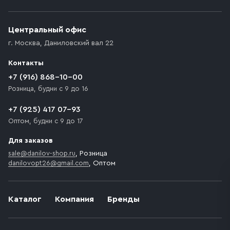
Приобретённый товар доставляется до подъезда
(калитки дачи или ворот частного дома). Если
возникают препятствия для подъезда автомобиля,
Центральный офис
доставка осуществляется до ближайшего места,
г. Москва
,
Даниловский вал 22
которое максимально близко к месту запланированной
разгрузки товара и не нарушает правила дорожного
Контакты
движения. Если на территории места назначения
доставки предусмотрен платный въезд, то Покупателю
+7 (916) 868-10-00
необходимо компенсировать стоимость въезда
Розница, будни с 9 до 16
транспортного средства.
+7 (925) 417 07-93
Оптом, будни с 9 до 17
Для заказов
sale@danilov-shop.ru
, Розница
danilovopt26@gmail.com
, Оптом
Каталог
Компания
Бренды