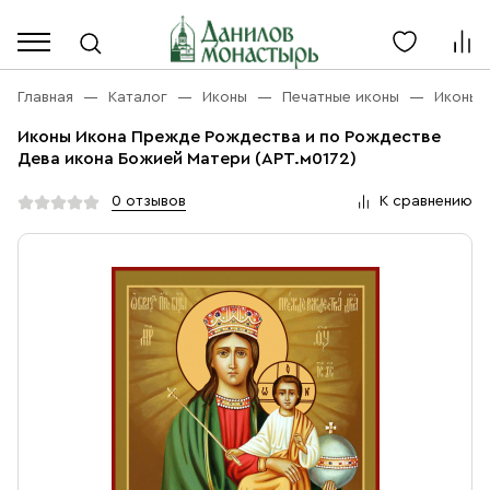
Каталог
Личный кабинет
Главная
Каталог
Иконы
Печатные иконы
Иконы 
Иконы Икона Прежде Рождества и по Рождестве
Акции
Дева икона Божией Матери (АРТ.м0172)
Каталог
Благовония
0 отзывов
К сравнению
О компании
Бренды
Богослужебная и Церковная утварь
Доставка
Услуги
Иконы
Оплата
Контакты
Масло
Православные подарки
+7 (916) 868-10-00
Розница, будни с 9 до 16
Разное
+7 (925) 417 07-93
Оптом, будни с 9 до 17