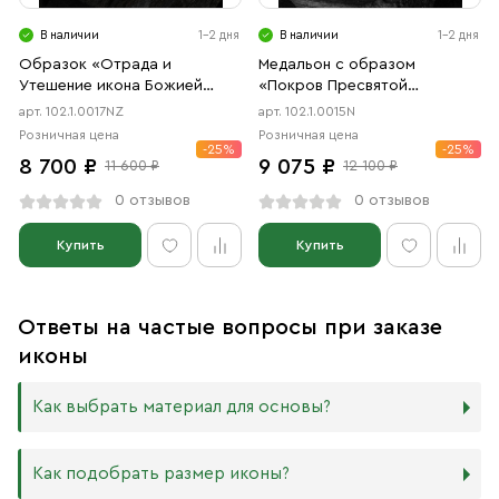
В наличии
1-2 дня
В наличии
1-2 дня
Образок «Отрада и
Медальон с образом
Утешение икона Божией
«Покров Пресвятой
Матери в форме цаты»
Богородицы» чернение
арт. 102.1.0017NZ
арт. 102.1.0015N
чернение, позолота
Розничная цена
Розничная цена
-25%
-25%
8 700 ₽
9 075 ₽
11 600 ₽
12 100 ₽
0 отзывов
0 отзывов
Купить
Купить
Ответы на частые вопросы при заказе
иконы
Как выбрать материал для основы?
Мы изготавливаем иконы на трёх разных видах досок:
Как подобрать размер иконы?