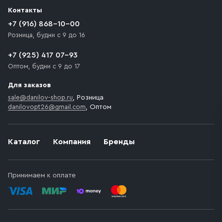
разгрузки товара и не нарушает правила дорожного
Контакты
движения. Если на территории места назначения
доставки предусмотрен платный въезд, то Покупателю
+7 (916) 868-10-00
необходимо компенсировать стоимость въезда
Розница, будни с 9 до 16
транспортного средства.
+7 (925) 417 07-93
Оптом, будни с 9 до 17
Для заказов
sale@danilov-shop.ru
, Розница
danilovopt26@gmail.com
, Оптом
Каталог
Компания
Бренды
Принимаем к оплате