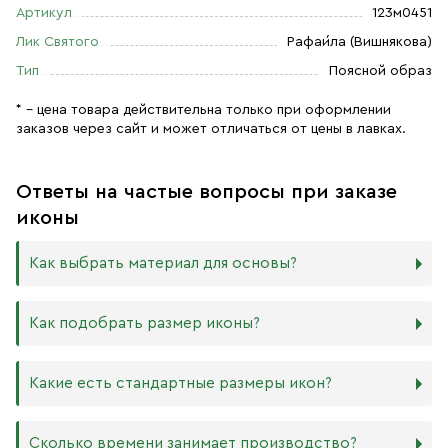
Артикул
123м0451
Лик Святого
Рафаи́ла (Вишнякова)
Тип
Поясной образ
* – цена товара действительна только при оформлении
заказов через сайт и может отличаться от цены в лавках.
Ответы на частые вопросы при заказе
иконы
Как выбрать материал для основы?
Мы изготавливаем иконы на трёх разных видах досок:
Как подобрать размер иконы?
Дерево. Наиболее прочный и качественный материал,
который гарантирует долговечность иконы.
Никаких строгих правил по тому, какого размера
Какие есть стандартные размеры икон?
МДФ. Ламинированная древесно-стружечная плита —
должна быть икона, нет. Все зависит от Вашего желания
более бюджетный материал, чуть уступающий
и места, куда она будет помещена. Если у Вас дома есть
дереву в прочности. Тем не менее, внешнего отличия
88х104 мм
иконостас, можно ориентироваться на него.
Сколько времени занимает производство?