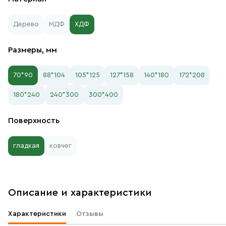
Дерево
МДФ
ХДФ
Размеры, мм
70*90
88*104
105*125
127*158
140*180
172*208
180*240
240*300
300*400
Поверхность
гладкая
ковчег
Описание и характеристики
Характеристики
Отзывы