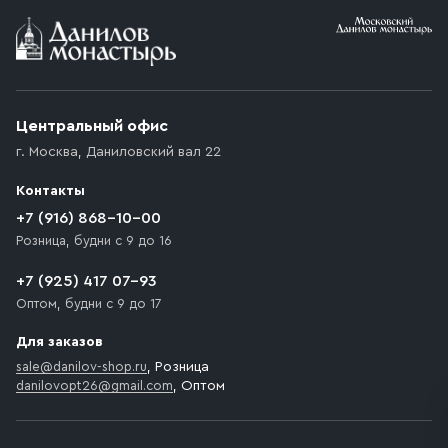
Условия доставки
Приобретённый товар доставляется до подъезда
(калитки дачи или ворот частного дома). Если
возникают препятствия для подъезда автомобиля,
Центральный офис
доставка осуществляется до ближайшего места,
г. Москва
,
Даниловский вал 22
которое максимально близко к месту запланированной
разгрузки товара и не нарушает правила дорожного
Контакты
движения. Если на территории места назначения
доставки предусмотрен платный въезд, то Покупателю
+7 (916) 868-10-00
необходимо компенсировать стоимость въезда
Розница, будни с 9 до 16
транспортного средства.
+7 (925) 417 07-93
Оптом, будни с 9 до 17
Для заказов
sale@danilov-shop.ru
, Розница
danilovopt26@gmail.com
, Оптом