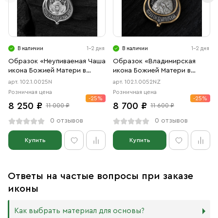
В наличии
1-2 дня
В наличии
1-2 дня
Образок «Неупиваемая Чаша
Образок «Владимирская
икона Божией Матери в
икона Божией Матери в
форме цаты» чернение
форме цаты» чернение,
арт. 102.1.0025N
арт. 102.1.0052NZ
позолота
Розничная цена
Розничная цена
-25%
-25%
8 250 ₽
8 700 ₽
11 000 ₽
11 600 ₽
0 отзывов
0 отзывов
Купить
Купить
Ответы на частые вопросы при заказе
иконы
Как выбрать материал для основы?