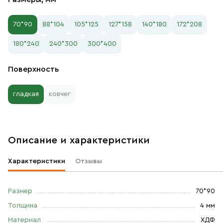
70*90
88*104
105*125
127*158
140*180
172*208
180*240
240*300
300*400
Поверхность
гладкая
ковчег
Описание и характеристики
Характеристики
Отзывы
Размер
70*90
Толщина
4 мм
Материал
ХДФ