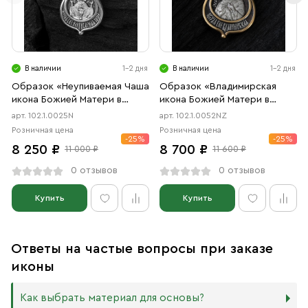
В наличии
1-2 дня
В наличии
1-2 дня
Образок «Неупиваемая Чаша
Образок «Владимирская
икона Божией Матери в
икона Божией Матери в
форме цаты» чернение
форме цаты» чернение,
арт. 102.1.0025N
арт. 102.1.0052NZ
позолота
Розничная цена
Розничная цена
-25%
-25%
8 250 ₽
8 700 ₽
11 000 ₽
11 600 ₽
0 отзывов
0 отзывов
Купить
Купить
Ответы на частые вопросы при заказе
иконы
Как выбрать материал для основы?