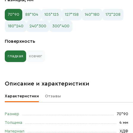
70*90
88*104
105*125
127*158
140*180
172*208
180*240
240*300
300*400
Поверхность
гладкая
ковчег
Описание и характеристики
Характеристики
Отзывы
Размер
70*90
Толщина
4 мм
Материал
ХДФ