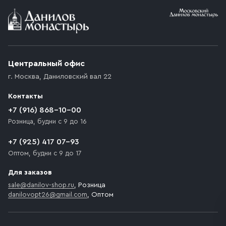
Условия доставки
Приобретённый товар доставляется до подъезда
(калитки дачи или ворот частного дома). Если
возникают препятствия для подъезда автомобиля,
Центральный офис
доставка осуществляется до ближайшего места,
г. Москва
,
Даниловский вал 22
которое максимально близко к месту запланированной
разгрузки товара и не нарушает правила дорожного
Контакты
движения. Если на территории места назначения
доставки предусмотрен платный въезд, то Покупателю
+7 (916) 868-10-00
необходимо компенсировать стоимость въезда
Розница, будни с 9 до 16
транспортного средства.
+7 (925) 417 07-93
Оптом, будни с 9 до 17
Для заказов
sale@danilov-shop.ru
, Розница
danilovopt26@gmail.com
, Оптом