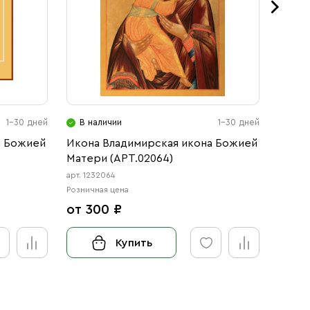
1-30 дней
В наличии
1-30 дней
В н
а Божией
Икона Владимирская икона Божией
Рукоп
Матери (АРТ.02064)
Скоро
Божи
арт. 1232064
арт. 112
Розничная цена
Розничн
от 300 ₽
18 0
Купить