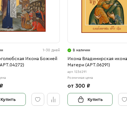
ии
1-30 дней
В наличии
оголюбская Икона Божией
Икона Владимирская икон
АРТ.04272)
Матери (АРТ.06291)
арт. 1236291
цена
Розничная цена
 ₽
от 300 ₽
Купить
Купить