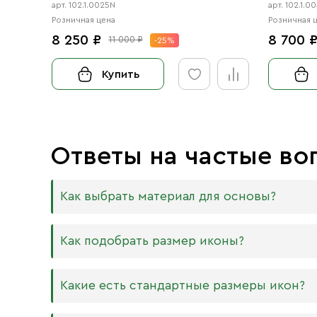
чернение
чернение
арт. 102.1.0025N
арт. 102.1.
Розничная цена
Розничная 
8 250 ₽
8 700 
11 000 ₽
-25%
Купить
Ответы на частые во
Как выбрать материал для основы?
Мы изготавливаем иконы на трёх разных видах
Как подобрать размер иконы?
Дерево. Наиболее прочный и качественный
МДФ. Ламинированная древесно-стружечная
Никаких строгих правил по тому, какого разме
Какие есть стандартные размеры икон?
внешнего отличия практически нет. Вы мож
Вас дома есть иконостас, можно ориентирова
или 6 мм.