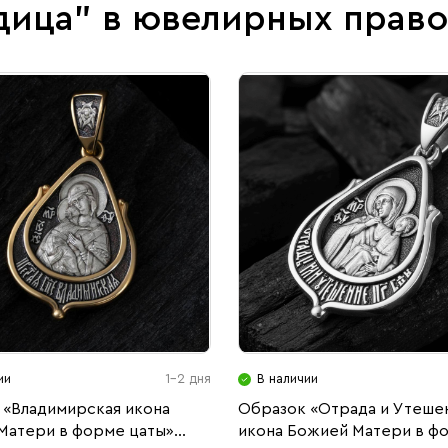
дица" в ювелирных прав
ии
1-2 дня
В наличии
 «Владимирская икона
Образок «Отрада и Утеше
Матери в форме цаты»
икона Божией Матери в ф