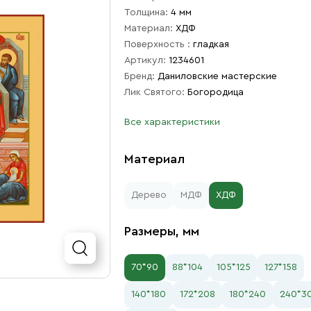
Толщина:
4 мм
Материал:
ХДФ
Поверхность :
гладкая
Артикул:
1234601
Бренд:
Даниловские мастерские
Лик Святого:
Богородица
Все характеристики
Материал
Дерево
МДФ
ХДФ
Размеры, мм
70*90
88*104
105*125
127*158
140*180
172*208
180*240
240*3