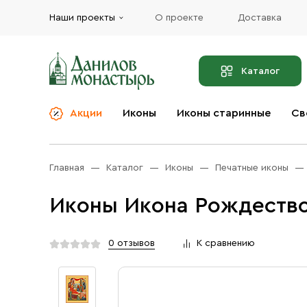
Наши проекты
О проекте
Доставка
Каталог
Акции
Иконы
Иконы старинные
Св
О компании
Благовония
Бренды
Богослужебная и
Главная
Каталог
Иконы
Печатные иконы
Церковная утварь
Доставка
Иконы
Иконы Икона Рождество
Услуги
Масло
Акции
Оплата
0 отзывов
К сравнению
Православные подарки
Контакты
Разное