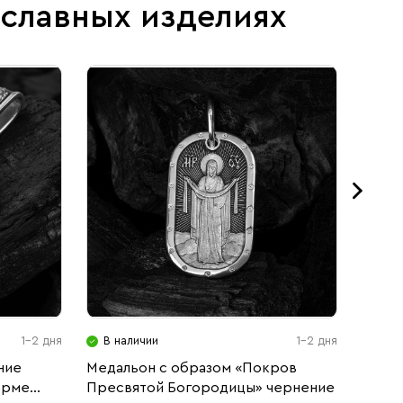
ославных изделиях
1-2 дня
В наличии
1-2 дня
В н
ние
Медальон с образом «Покров
Образ
орме
Пресвятой Богородицы» чернение
Божие