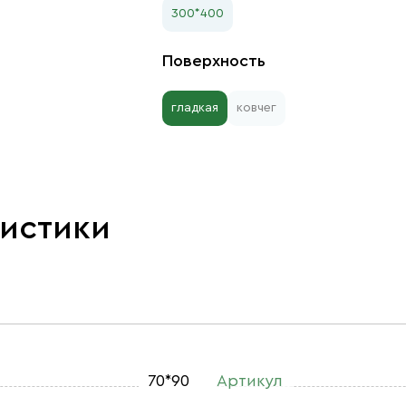
300*400
Поверхность
гладкая
ковчег
ристики
70*90
Артикул