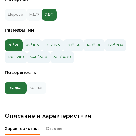
Дерево
МДФ
ХДФ
Размеры, мм
70*90
88*104
105*125
127*158
140*180
172*208
180*240
240*300
300*400
Поверхность
гладкая
ковчег
Описание и характеристики
Характеристики
Отзывы