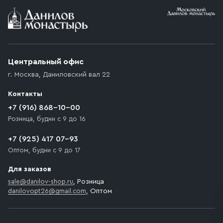
Условия доставки
Приобретённый товар доставляется до подъезда
(калитки дачи или ворот частного дома). Если
возникают препятствия для подъезда автомобиля,
Центральный офис
доставка осуществляется до ближайшего места,
г. Москва
,
Даниловский вал 22
которое максимально близко к месту запланированной
разгрузки товара и не нарушает правила дорожного
Контакты
движения. Если на территории места назначения
доставки предусмотрен платный въезд, то Покупателю
+7 (916) 868-10-00
необходимо компенсировать стоимость въезда
Розница, будни с 9 до 16
транспортного средства.
+7 (925) 417 07-93
Оптом, будни с 9 до 17
Для заказов
sale@danilov-shop.ru
, Розница
danilovopt26@gmail.com
, Оптом