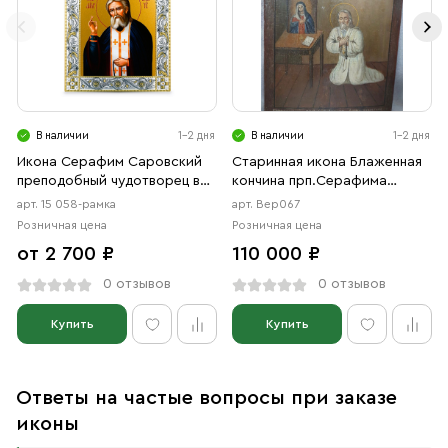
В наличии
1-2 дня
В наличии
1-2 дня
Икона Серафим Саровский
Старинная икона Блаженная
преподобный чудотворец в
кончина прп.Серафима
рамке
Саровского, 20 век
арт. 15 058-рамка
арт. Вер067
Розничная цена
Розничная цена
от 2 700 ₽
110 000 ₽
0 отзывов
0 отзывов
Купить
Купить
Ответы на частые вопросы при заказе
иконы