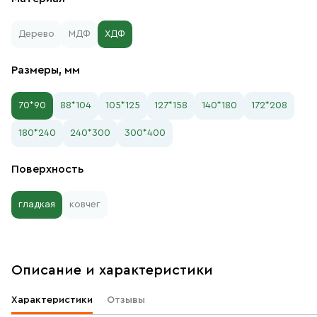
Дерево
МДФ
ХДФ
Размеры, мм
70*90
88*104
105*125
127*158
140*180
172*208
180*240
240*300
300*400
Поверхность
гладкая
ковчег
Описание и характеристики
Характеристики
Отзывы