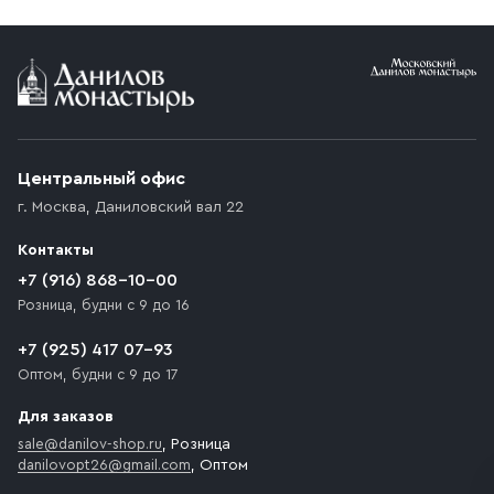
Условия доставки
Приобретённый товар доставляется до подъезда
(калитки дачи или ворот частного дома). Если
возникают препятствия для подъезда автомобиля,
Центральный офис
доставка осуществляется до ближайшего места,
г. Москва
,
Даниловский вал 22
которое максимально близко к месту запланированной
разгрузки товара и не нарушает правила дорожного
Контакты
движения. Если на территории места назначения
доставки предусмотрен платный въезд, то Покупателю
+7 (916) 868-10-00
необходимо компенсировать стоимость въезда
Розница, будни с 9 до 16
транспортного средства.
+7 (925) 417 07-93
Оптом, будни с 9 до 17
Для заказов
sale@danilov-shop.ru
, Розница
danilovopt26@gmail.com
, Оптом