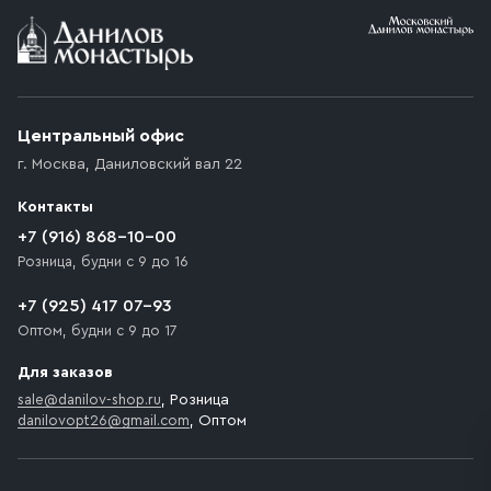
Условия доставки
Приобретённый товар доставляется до подъезда
(калитки дачи или ворот частного дома). Если
возникают препятствия для подъезда автомобиля,
Центральный офис
доставка осуществляется до ближайшего места,
г. Москва
,
Даниловский вал 22
которое максимально близко к месту запланированной
разгрузки товара и не нарушает правила дорожного
Контакты
движения. Если на территории места назначения
доставки предусмотрен платный въезд, то Покупателю
+7 (916) 868-10-00
необходимо компенсировать стоимость въезда
Розница, будни с 9 до 16
транспортного средства.
+7 (925) 417 07-93
Оптом, будни с 9 до 17
Для заказов
sale@danilov-shop.ru
, Розница
danilovopt26@gmail.com
, Оптом