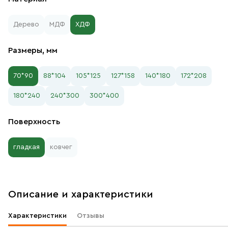
Дерево
МДФ
ХДФ
Размеры, мм
70*90
88*104
105*125
127*158
140*180
172*208
180*240
240*300
300*400
Поверхность
гладкая
ковчег
Описание и характеристики
Характеристики
Отзывы