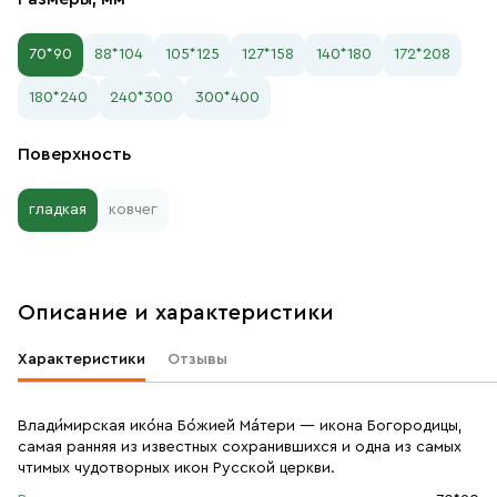
70*90
88*104
105*125
127*158
140*180
172*208
180*240
240*300
300*400
Поверхность
гладкая
ковчег
Описание и характеристики
Характеристики
Отзывы
Влади́мирская ико́на Бо́жией Ма́тери — икона Богородицы,
самая ранняя из известных сохранившихся и одна из самых
чтимых чудотворных икон Русской церкви.