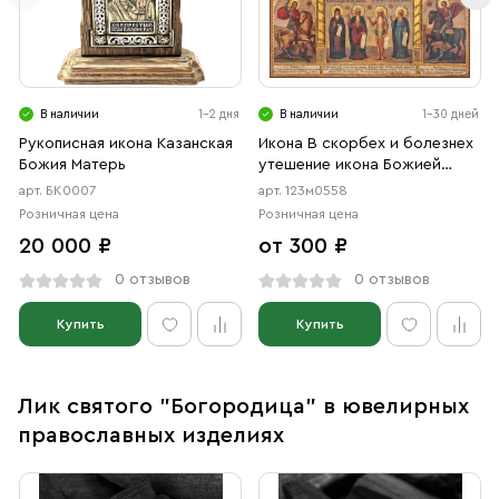
В наличии
1-2 дня
В наличии
1-30 дней
Рукописная икона Казанская
Икона В скорбех и болезнех
Божия Матерь
утешение икона Божией
Матери (АРТ.м0558)
арт. БК0007
арт. 123м0558
Розничная цена
Розничная цена
20 000 ₽
от 300 ₽
0 отзывов
0 отзывов
Купить
Купить
Лик святого "Богородица" в ювелирных
православных изделиях