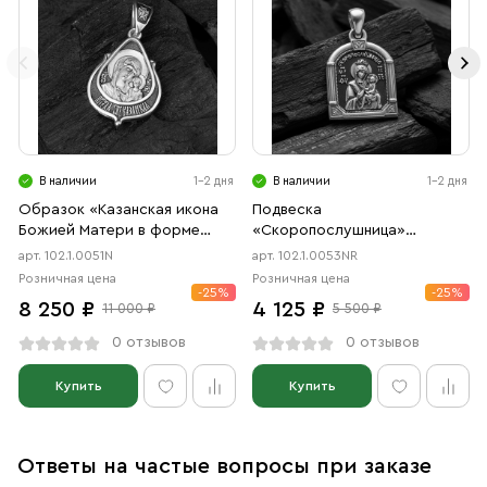
В наличии
1-2 дня
В наличии
1-2 дня
Образок «Казанская икона
Подвеска
Божией Матери в форме
«Скоропослушница»
цаты» чернение
чернение, родий
арт. 102.1.0051N
арт. 102.1.0053NR
Розничная цена
Розничная цена
-25%
-25%
8 250 ₽
4 125 ₽
11 000 ₽
5 500 ₽
0 отзывов
0 отзывов
Купить
Купить
Ответы на частые вопросы при заказе