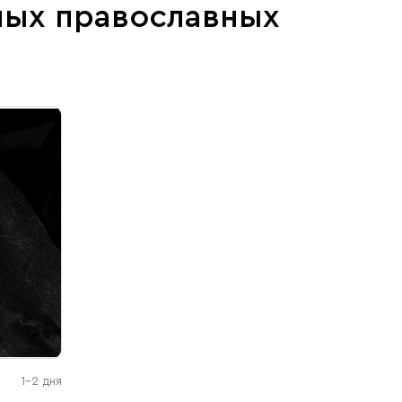
ных православных
1-2 дня