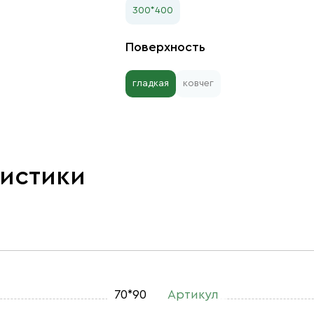
300*400
Поверхность
гладкая
ковчег
ристики
70*90
Артикул