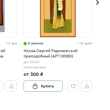
1-2 дня
В наличии
1-30 дней
В н
гий
Икона Сергий Радонежский
Рукоп
на
преподобный (АРТ.00083)
Радо
арт. 123083
арт. 1121
Розничная цена
Розничн
от 300 ₽
72 0
Купить