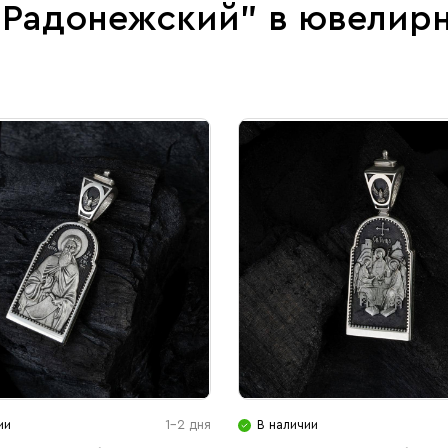
й Радонежский" в ювелир
ии
1-2 дня
В наличии