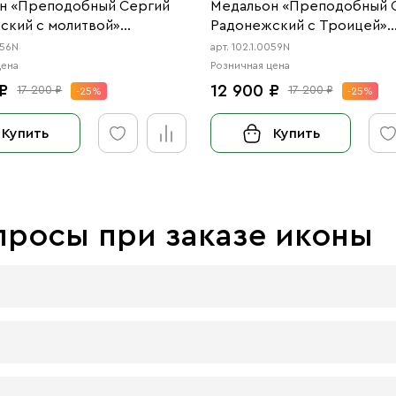
н «Преподобный Сергий
Медальон «Преподобный 
ский с молитвой»
Радонежский с Троицей»
е
чернение
056N
арт. 102.1.0059N
цена
Розничная цена
₽
12 900 ₽
17 200 ₽
17 200 ₽
-25%
-25%
Купить
Купить
просы при заказе иконы
 досок:
 материал, который гарантирует долговечность иконы.
 плита — более бюджетный материал, чуть уступающий 
ра должна быть икона, нет. Все зависит от Вашего желани