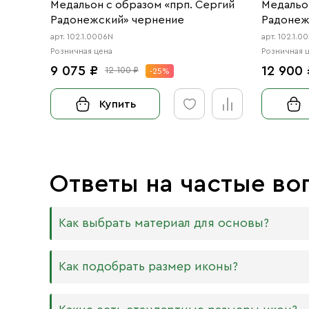
Медальон с образом «прп. Сергий
Медальо
Радонежский» чернение
Радонеж
чернени
арт. 102.1.0006N
арт. 102.1.0
Розничная цена
Розничная 
9 075 ₽
12 900 
12 100 ₽
-25%
Купить
Ответы на частые во
Как выбрать материал для основы?
Мы изготавливаем иконы на трёх разных видах
Как подобрать размер иконы?
Дерево. Наиболее прочный и качественный
МДФ. Ламинированная древесно-стружечная
Никаких строгих правил по тому, какого разме