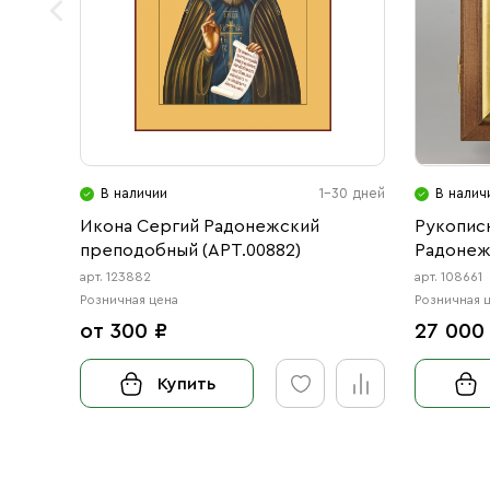
В наличии
1-30 дней
В налич
Икона Сергий Радонежский
Рукописн
преподобный (АРТ.00882)
Радонежс
арт. 123882
арт. 108661
Розничная цена
Розничная 
от 300 ₽
27 000
Купить