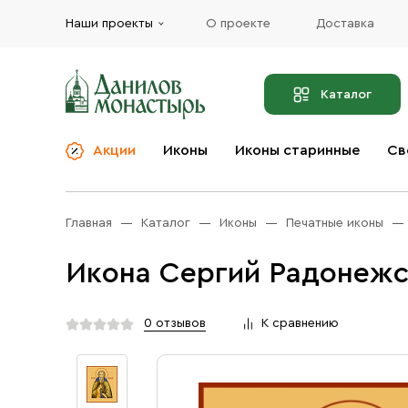
Наши проекты
О проекте
Доставка
Каталог
Акции
Иконы
Иконы старинные
Св
О компании
Благовония
Бренды
Богослужебная и
Главная
Каталог
Иконы
Печатные иконы
Церковная утварь
Доставка
Иконы
Икона Сергий Радонежс
Услуги
Масло
Акции
Оплата
0 отзывов
К сравнению
Православные подарки
Контакты
Разное