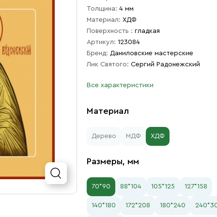
Толщина:
4 мм
Материал:
ХДФ
Поверхность :
гладкая
Артикул:
123084
Бренд:
Даниловские мастерские
Лик Святого:
Сергий Радонежский
Все характеристики
Материал
Дерево
МДФ
ХДФ
Размеры, мм
70*90
88*104
105*125
127*158
140*180
172*208
180*240
240*3