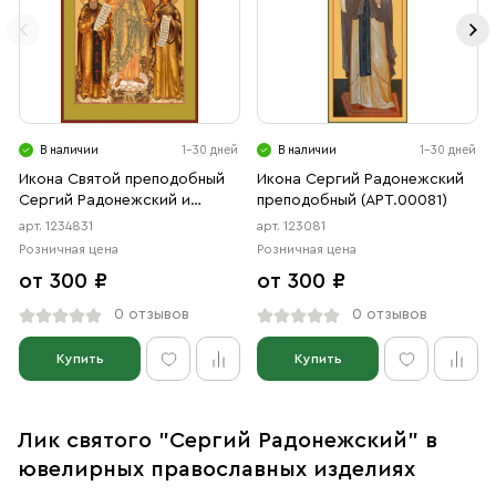
В наличии
1-30 дней
В наличии
1-30 дней
Икона Святой преподобный
Икона Сергий Радонежский
Сергий Радонежский и
преподобный (АРТ.00081)
Праведная Нонна
арт. 1234831
арт. 123081
Назианзская, диакониса,
Розничная цена
Розничная цена
мать свя­ти­те­ля Гри­го­рия Бо­
от 300 ₽
от 300 ₽
го­сло­ва (АРТ.04831)
0 отзывов
0 отзывов
Купить
Купить
Лик святого "Сергий Радонежский" в
ювелирных православных изделиях