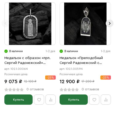
В наличии
1-2 дня
В наличии
1-2 дня
Медальон с образом «прп.
Медальон «Преподобный
Сергий Радонежский»
Сергий Радонежский с
чернение
Троицей» чернение
арт. 102.1.0006N
арт. 102.1.0059N
Розничная цена
Розничная цена
-25%
-25%
9 075 ₽
12 900 ₽
12 100 ₽
17 200 ₽
0 отзывов
0 отзывов
Купить
Купить