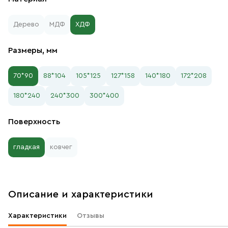
Дерево
МДФ
ХДФ
Размеры, мм
70*90
88*104
105*125
127*158
140*180
172*208
180*240
240*300
300*400
Поверхность
гладкая
ковчег
Описание и характеристики
Характеристики
Отзывы