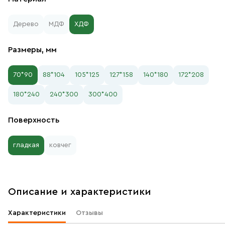
Дерево
МДФ
ХДФ
Размеры, мм
70*90
88*104
105*125
127*158
140*180
172*208
180*240
240*300
300*400
Поверхность
гладкая
ковчег
Описание и характеристики
Характеристики
Отзывы