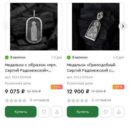
В наличии
1-2 дня
В наличии
1-2 дня
Медальон с образом «прп.
Медальон «Преподобный
Сергий Радонежский»
Сергий Радонежский с
чернение
молитвой» чернение
арт. 102.1.0006N
арт. 102.1.0056N
Розничная цена
Розничная цена
-25%
-25%
9 075 ₽
12 900 ₽
12 100 ₽
17 200 ₽
0 отзывов
0 отзывов
Купить
Купить