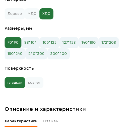
Дерево
МДФ
ХДФ
Размеры, мм
70*90
88*104
105*125
127*158
140*180
172*208
180*240
240*300
300*400
Поверхность
гладкая
ковчег
Описание и характеристики
Характеристики
Отзывы