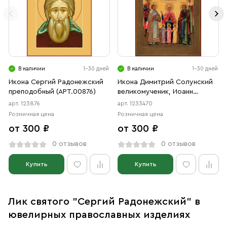
В наличии
1-30 дней
В наличии
1-30 дней
Икона Сергий Радонежский
Икона Димитрий Солунский
преподобный (АРТ.00876)
великомученик, Иоанн
Златоуст святитель, Вера,
арт. 123876
арт. 1233470
Надежда, Любовь и их
Розничная цена
Розничная цена
матерь София мученицы,
от 300 ₽
от 300 ₽
Сергий Радонежский
преподобный, Параскева
0 отзывов
0 отзывов
Пятница мученица
(АРТ.03470)
Купить
Купить
Лик святого "Сергий Радонежский" в
ювелирных православных изделиях