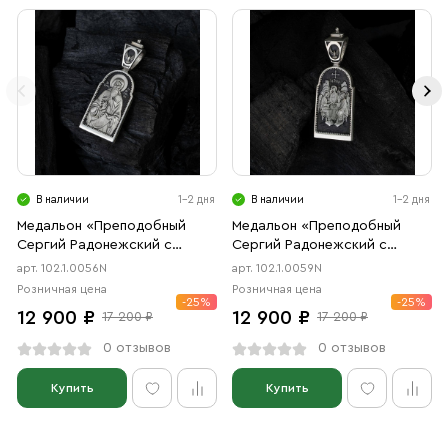
В наличии
1-2 дня
В наличии
1-2 дня
Медальон «Преподобный
Медальон «Преподобный
Сергий Радонежский с
Сергий Радонежский с
молитвой» чернение
Троицей» чернение
арт. 102.1.0056N
арт. 102.1.0059N
Розничная цена
Розничная цена
-25%
-25%
12 900 ₽
12 900 ₽
17 200 ₽
17 200 ₽
0 отзывов
0 отзывов
Купить
Купить