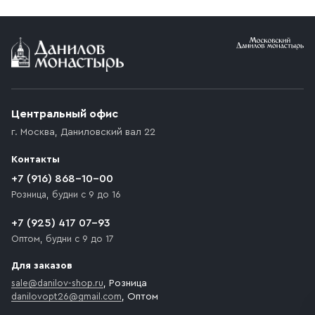
Условия доставки
Приобретённый товар доставляется до подъезда
(калитки дачи или ворот частного дома). Если
возникают препятствия для подъезда автомобиля,
Центральный офис
доставка осуществляется до ближайшего места,
г. Москва
,
Даниловский вал 22
которое максимально близко к месту запланированной
разгрузки товара и не нарушает правила дорожного
Контакты
движения. Если на территории места назначения
доставки предусмотрен платный въезд, то Покупателю
+7 (916) 868-10-00
необходимо компенсировать стоимость въезда
Розница, будни с 9 до 16
транспортного средства.
+7 (925) 417 07-93
Оптом, будни с 9 до 17
Для заказов
sale@danilov-shop.ru
, Розница
danilovopt26@gmail.com
, Оптом