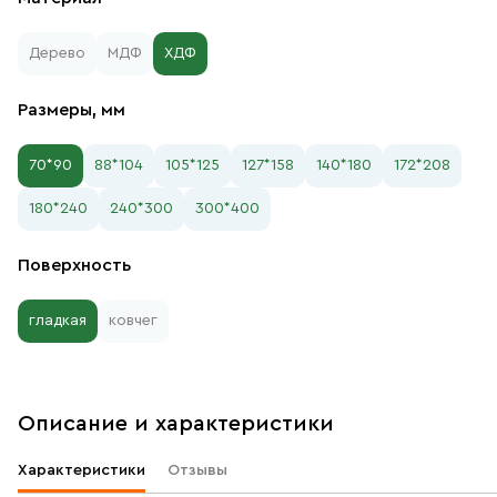
Дерево
МДФ
ХДФ
Размеры, мм
70*90
88*104
105*125
127*158
140*180
172*208
180*240
240*300
300*400
Поверхность
гладкая
ковчег
Описание и характеристики
Характеристики
Отзывы