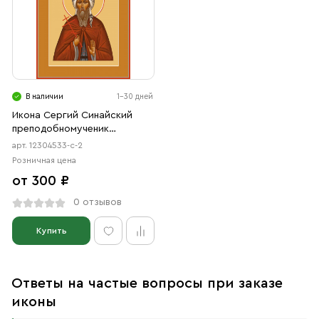
В наличии
1-30 дней
Икона Сергий Синайский
преподобномученик
(АРТ.04533-с-2)
арт. 12304533-с-2
Розничная цена
от 300 ₽
0 отзывов
Купить
Ответы на частые вопросы при заказе
иконы