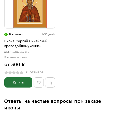
В наличии
1-30 дней
Икона Сергий Синайский
преподобномученик
(АРТ.04533-с-2)
арт. 12304533-с-2
Розничная цена
от 300 ₽
0 отзывов
Купить
Ответы на частые вопросы при заказе
иконы