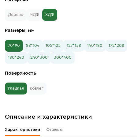
Дерево
МДФ
ХДФ
Размеры, мм
70*90
88*104
105*125
127*158
140*180
172*208
180*240
240*300
300*400
Поверхность
гладкая
ковчег
Описание и характеристики
Характеристики
Отзывы