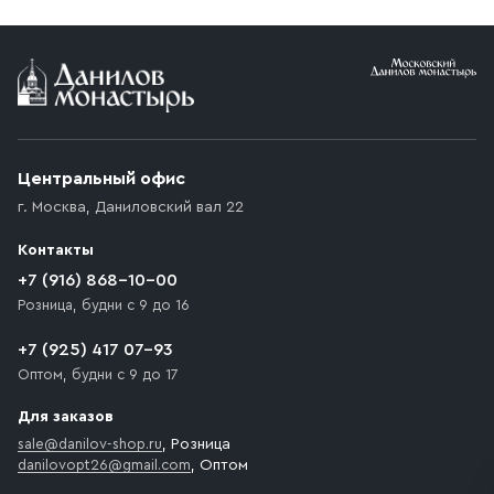
Условия доставки
Приобретённый товар доставляется до подъезда
(калитки дачи или ворот частного дома). Если
возникают препятствия для подъезда автомобиля,
Центральный офис
доставка осуществляется до ближайшего места,
г. Москва
,
Даниловский вал 22
которое максимально близко к месту запланированной
разгрузки товара и не нарушает правила дорожного
Контакты
движения. Если на территории места назначения
доставки предусмотрен платный въезд, то Покупателю
+7 (916) 868-10-00
необходимо компенсировать стоимость въезда
Розница, будни с 9 до 16
транспортного средства.
+7 (925) 417 07-93
Оптом, будни с 9 до 17
Для заказов
sale@danilov-shop.ru
, Розница
danilovopt26@gmail.com
, Оптом