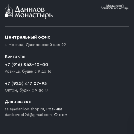
Условия доставки
Приобретённый товар доставляется до подъезда
(калитки дачи или ворот частного дома). Если
возникают препятствия для подъезда автомобиля,
Центральный офис
доставка осуществляется до ближайшего места,
г. Москва
,
Даниловский вал 22
которое максимально близко к месту запланированной
разгрузки товара и не нарушает правила дорожного
Контакты
движения. Если на территории места назначения
доставки предусмотрен платный въезд, то Покупателю
+7 (916) 868-10-00
необходимо компенсировать стоимость въезда
Розница, будни с 9 до 16
транспортного средства.
+7 (925) 417 07-93
Оптом, будни с 9 до 17
Для заказов
sale@danilov-shop.ru
, Розница
danilovopt26@gmail.com
, Оптом