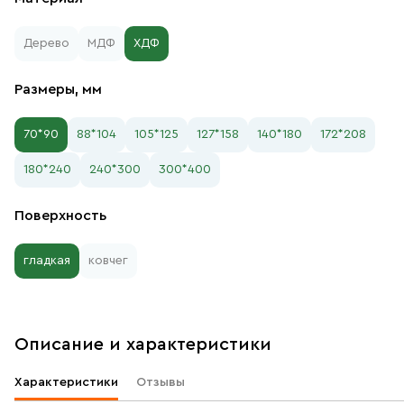
Дерево
МДФ
ХДФ
Размеры, мм
70*90
88*104
105*125
127*158
140*180
172*208
180*240
240*300
300*400
Поверхность
гладкая
ковчег
Описание и характеристики
Характеристики
Отзывы