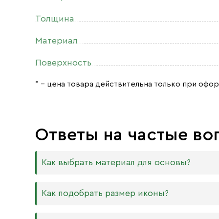
Толщина
Материал
Поверхность
* – цена товара действительна только при офор
Ответы на частые во
Как выбрать материал для основы?
Мы изготавливаем иконы на трёх разных видах
Как подобрать размер иконы?
Дерево. Наиболее прочный и качественный