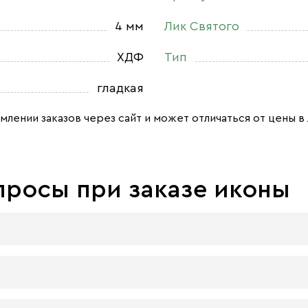
4 мм
Лик Святого
ХДФ
Тип
гладкая
млении заказов через сайт и может отличаться от цены в 
просы при заказе иконы
 досок:
 материал, который гарантирует долговечность иконы.