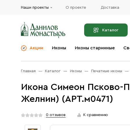
Наши проекты
О проекте
Доставка
Каталог
Акции
Иконы
Иконы старинные
Св
О компании
Благовония
Бренды
Богослужебная и
Главная
Каталог
Иконы
Печатные иконы
Церковная утварь
Доставка
Иконы
Икона Симеон Псково-П
Услуги
Масло
Желнин) (АРТ.м0471)
Акции
Оплата
Православные подарки
Контакты
0 отзывов
К сравнению
Разное