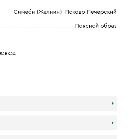
Симео́н (Желнин), Псково-Печерский
Поясной образ
лавках.