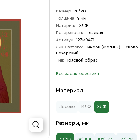
Размер:
70*90
Толщина:
4 мм
Материал:
ХДФ
Поверхность :
гладкая
Артикул:
123м0471
Лик Святого:
Симео́н (Желнин), Псково-
Печерский
Тип:
Поясной образ
Все характеристики
Материал
Дерево
МДФ
ХДФ
Размеры, мм
70*90
88*104
105*125
127*158