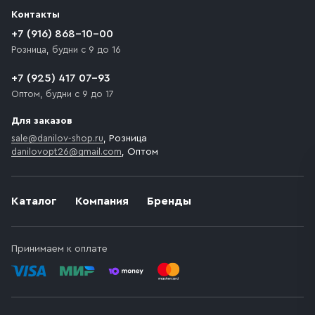
разгрузки товара и не нарушает правила дорожного
Контакты
движения. Если на территории места назначения
доставки предусмотрен платный въезд, то Покупателю
+7 (916) 868-10-00
необходимо компенсировать стоимость въезда
Розница, будни с 9 до 16
транспортного средства.
+7 (925) 417 07-93
Оптом, будни с 9 до 17
Для заказов
sale@danilov-shop.ru
, Розница
danilovopt26@gmail.com
, Оптом
Каталог
Компания
Бренды
Принимаем к оплате