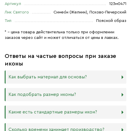
Артикул
123м0471
Лик Святого
Симео́н (Желнин), Псково-Печерский
Тип
Поясной образ
* – цена товара действительна только при оформлении
заказов через сайт и может отличаться от цены в лавках.
Ответы на частые вопросы при заказе
иконы
Как выбрать материал для основы?
Мы изготавливаем иконы на трёх разных видах досок:
Как подобрать размер иконы?
Дерево. Наиболее прочный и качественный материал,
который гарантирует долговечность иконы.
Никаких строгих правил по тому, какого размера
Какие есть стандартные размеры икон?
МДФ. Ламинированная древесно-стружечная плита —
должна быть икона, нет. Все зависит от Вашего желания
более бюджетный материал, чуть уступающий
и места, куда она будет помещена. Если у Вас дома есть
дереву в прочности. Тем не менее, внешнего отличия
88х104 мм
иконостас, можно ориентироваться на него.
Сколько времени занимает производство?