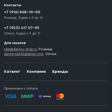
разгрузки товара и не нарушает правила дорожного
Контакты
движения. Если на территории места назначения
доставки предусмотрен платный въезд, то Покупателю
+7 (916) 868-10-00
необходимо компенсировать стоимость въезда
Розница, будни с 9 до 16
транспортного средства.
+7 (925) 417 07-93
Оптом, будни с 9 до 17
Для заказов
sale@danilov-shop.ru
, Розница
danilovopt26@gmail.com
, Оптом
Каталог
Компания
Бренды
Принимаем к оплате