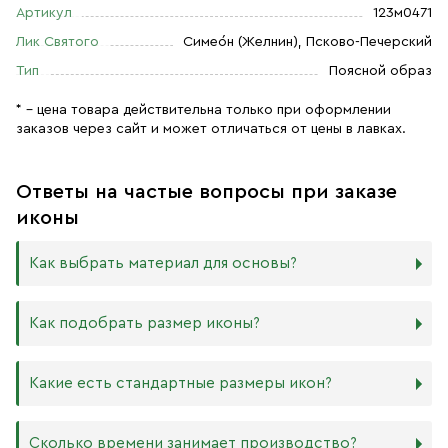
Артикул
123м0471
Лик Святого
Симео́н (Желнин), Псково-Печерский
Тип
Поясной образ
* – цена товара действительна только при оформлении
заказов через сайт и может отличаться от цены в лавках.
Ответы на частые вопросы при заказе
иконы
Как выбрать материал для основы?
Мы изготавливаем иконы на трёх разных видах досок:
Как подобрать размер иконы?
Дерево. Наиболее прочный и качественный материал,
который гарантирует долговечность иконы.
Никаких строгих правил по тому, какого размера
Какие есть стандартные размеры икон?
МДФ. Ламинированная древесно-стружечная плита —
должна быть икона, нет. Все зависит от Вашего желания
более бюджетный материал, чуть уступающий
и места, куда она будет помещена. Если у Вас дома есть
дереву в прочности. Тем не менее, внешнего отличия
88х104 мм
иконостас, можно ориентироваться на него.
Сколько времени занимает производство?