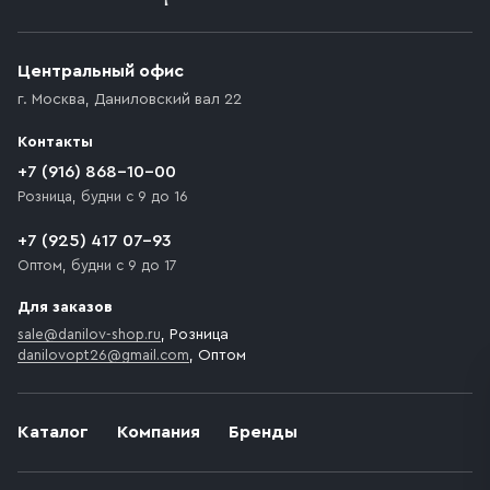
Приобретённый товар доставляется до подъезда
(калитки дачи или ворот частного дома). Если
возникают препятствия для подъезда автомобиля,
Центральный офис
доставка осуществляется до ближайшего места,
г. Москва
,
Даниловский вал 22
которое максимально близко к месту запланированной
разгрузки товара и не нарушает правила дорожного
Контакты
движения. Если на территории места назначения
доставки предусмотрен платный въезд, то Покупателю
+7 (916) 868-10-00
необходимо компенсировать стоимость въезда
Розница, будни с 9 до 16
транспортного средства.
+7 (925) 417 07-93
Оптом, будни с 9 до 17
Для заказов
sale@danilov-shop.ru
, Розница
danilovopt26@gmail.com
, Оптом
Каталог
Компания
Бренды