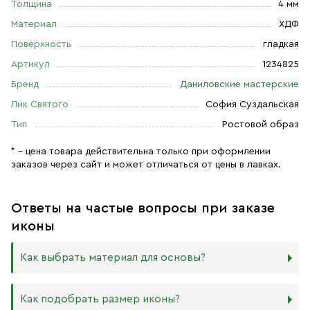
Толщина
4 мм
Материал
ХДФ
Поверхность
гладкая
Артикул
1234825
Бренд
Даниловские мастерские
Лик Святого
София Суздальская
Тип
Ростовой образ
* – цена товара действительна только при оформлении
заказов через сайт и может отличаться от цены в лавках.
Ответы на частые вопросы при заказе
иконы
Как выбрать материал для основы?
Мы изготавливаем иконы на трёх разных видах досок:
Как подобрать размер иконы?