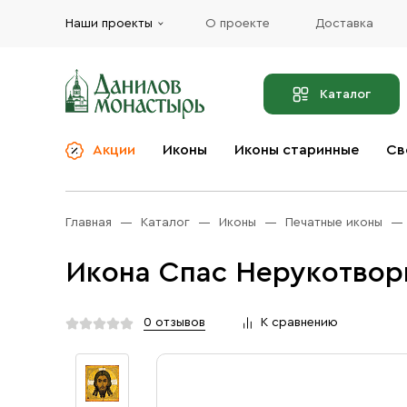
Наши проекты
О проекте
Доставка
Каталог
Акции
Иконы
Иконы старинные
Св
О компании
Благовония
Бренды
Богослужебная и
Главная
Каталог
Иконы
Печатные иконы
Церковная утварь
Доставка
Иконы
Икона Спас Нерукотворн
Услуги
Масло
Акции
Оплата
0 отзывов
К сравнению
Православные подарки
Контакты
Разное