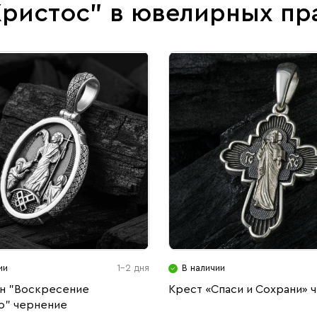
Христос" в ювелирных пр
ии
1-2 дня
В наличии
н "Воскресение
Крест «Спаси и Сохрани» 
о" чернение