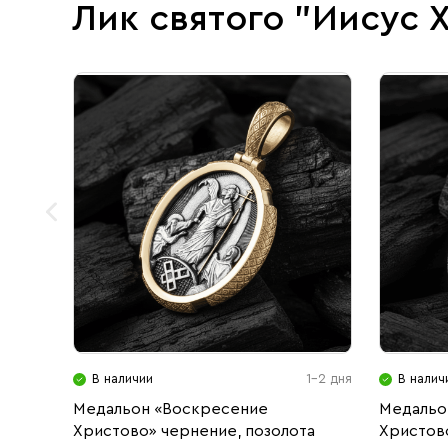
Лик святого "Иисус 
В наличии
1-2 дня
В налич
Медальон «Воскресение
Медальо
Христово» чернение, позолота
Христов