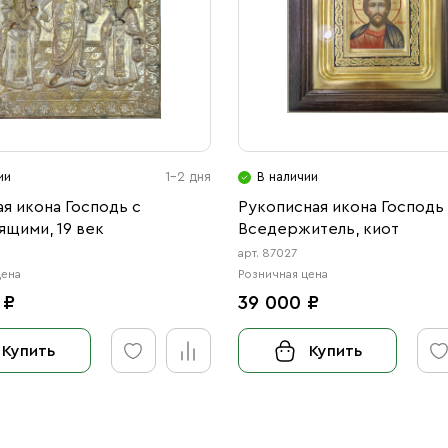
ии
1-2 дня
В наличии
я икона Господь с
Рукописная икона Господь
ящими, 19 век
Вседержитель, киот
арт. 87027
цена
Розничная цена
 ₽
39 000 ₽
Купить
Купить