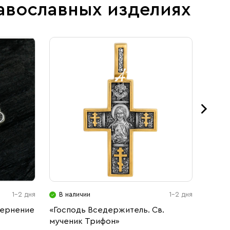
авославных изделиях
1-2 дня
В наличии
1-2 дня
В н
чернение
«Господь Вседержитель. Св.
Крест
мученик Трифон»
черне