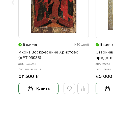
В наличии
1-30 дней
В налич
Икона Воскресение Христово
Старинна
(АРТ.03035)
предсто
арт. 1233035
арт. 72233
Розничная цена
Розничная 
от 300 ₽
45 000
Купить