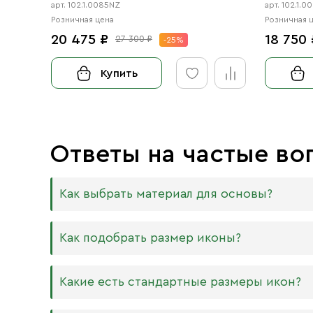
арт. 102.1.0085NZ
арт. 102.1.0
Розничная цена
Розничная 
20 475 ₽
18 750 
27 300 ₽
-25%
Купить
Ответы на частые во
Как выбрать материал для основы?
Мы изготавливаем иконы на трёх разных видах
Как подобрать размер иконы?
Дерево. Наиболее прочный и качественный
МДФ. Ламинированная древесно-стружечная
Никаких строгих правил по тому, какого разме
Какие есть стандартные размеры икон?
внешнего отличия практически нет. Вы мож
Вас дома есть иконостас, можно ориентирова
или 6 мм.