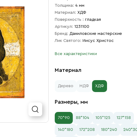
Толщина:
4 мм
Материал:
ХДФ
Поверхность :
гладкая
Артикул:
1231100
Бренд:
Даниловские мастерские
Лик Святого:
Иисус Христос
Все характеристики
Материал
Дерево
МДФ
ХДФ
Размеры, мм
70*90
88*104
105*125
127*158
140*180
172*208
180*240
240*3