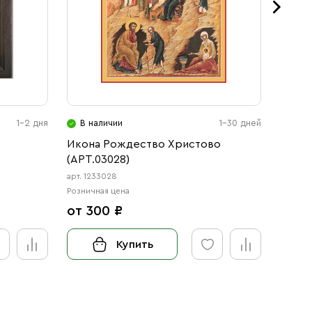
1-2 дня
В наличии
1-30 дней
В н
Икона Рождество Христово
Икона
(АРТ.03028)
(АРТ.
арт. 1233028
арт. 123
Розничная цена
Розничн
от 300 ₽
от 3
Купить