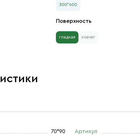
300*400
Поверхность
гладкая
ковчег
ристики
70*90
Артикул