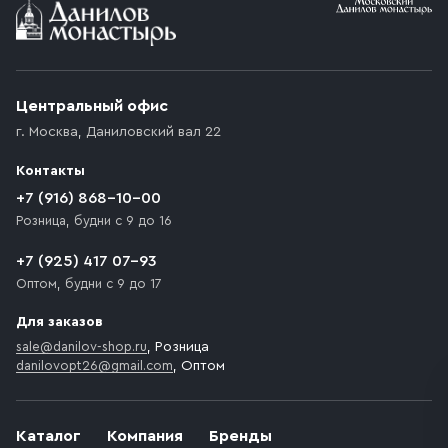
Условия доставки
Приобретённый товар доставляется до подъезда
(калитки дачи или ворот частного дома). Если
возникают препятствия для подъезда автомобиля,
Центральный офис
доставка осуществляется до ближайшего места,
г. Москва
,
Даниловский вал 22
которое максимально близко к месту запланированной
разгрузки товара и не нарушает правила дорожного
Контакты
движения. Если на территории места назначения
доставки предусмотрен платный въезд, то Покупателю
+7 (916) 868-10-00
необходимо компенсировать стоимость въезда
Розница, будни с 9 до 16
транспортного средства.
+7 (925) 417 07-93
Оптом, будни с 9 до 17
Для заказов
sale@danilov-shop.ru
, Розница
danilovopt26@gmail.com
, Оптом
Каталог
Компания
Бренды