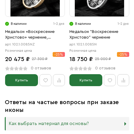
В наличии
1-2 дня
В наличии
1-2 дня
Медальон «Воскресение
Медальон "Воскресение
Христово» чернение,
Христово" чернение
позолота
арт. 102.1.0085NZ
арт. 102.1.0085N
Розничная цена
Розничная цена
-25%
-25%
20 475 ₽
18 750 ₽
27 300 ₽
25 000 ₽
0 отзывов
0 отзывов
Купить
Купить
Ответы на частые вопросы при заказе
иконы
Как выбрать материал для основы?