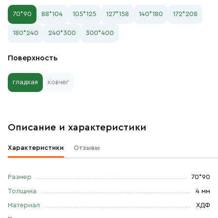
70*90
88*104
105*125
127*158
140*180
172*208
180*240
240*300
300*400
Поверхность
гладкая
ковчег
Описание и характеристики
Характеристики
Отзывы
Размер
70*90
Толщина
4 мм
Материал
ХДФ