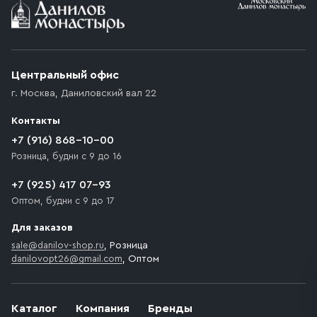
Условия доставки
Приобретённый товар доставляется до подъезда
(калитки дачи или ворот частного дома). Если
возникают препятствия для подъезда автомобиля,
Центральный офис
доставка осуществляется до ближайшего места,
г. Москва
,
Даниловский вал 22
которое максимально близко к месту запланированной
разгрузки товара и не нарушает правила дорожного
Контакты
движения. Если на территории места назначения
доставки предусмотрен платный въезд, то Покупателю
+7 (916) 868-10-00
необходимо компенсировать стоимость въезда
Розница, будни с 9 до 16
транспортного средства.
+7 (925) 417 07-93
Оптом, будни с 9 до 17
Для заказов
sale@danilov-shop.ru
, Розница
danilovopt26@gmail.com
, Оптом
Каталог
Компания
Бренды