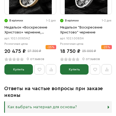
В наличии
1-2 дня
В наличии
1-2 дня
Медальон «Воскресение
Медальон "Воскресение
Христово» чернение,
Христово" чернение
позолота
арт. 102.1.0085NZ
арт. 102.1.0085N
Розничная цена
Розничная цена
-25%
-25%
20 475 ₽
18 750 ₽
27 300 ₽
25 000 ₽
0 отзывов
0 отзывов
Купить
Купить
Ответы на частые вопросы при заказе
иконы
Как выбрать материал для основы?