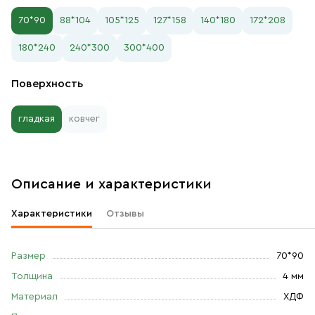
70*90
88*104
105*125
127*158
140*180
172*208
180*240
240*300
300*400
Поверхность
гладкая
ковчег
Описание и характеристики
Характеристики
Отзывы
Размер
70*90
Толщина
4 мм
Материал
ХДФ