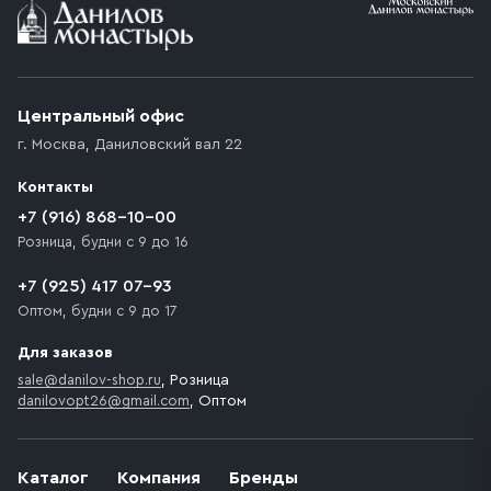
Условия доставки
Приобретённый товар доставляется до подъезда
(калитки дачи или ворот частного дома). Если
возникают препятствия для подъезда автомобиля,
Центральный офис
доставка осуществляется до ближайшего места,
г. Москва
,
Даниловский вал 22
которое максимально близко к месту запланированной
разгрузки товара и не нарушает правила дорожного
Контакты
движения. Если на территории места назначения
доставки предусмотрен платный въезд, то Покупателю
+7 (916) 868-10-00
необходимо компенсировать стоимость въезда
Розница, будни с 9 до 16
транспортного средства.
+7 (925) 417 07-93
Оптом, будни с 9 до 17
Для заказов
sale@danilov-shop.ru
, Розница
danilovopt26@gmail.com
, Оптом
Каталог
Компания
Бренды