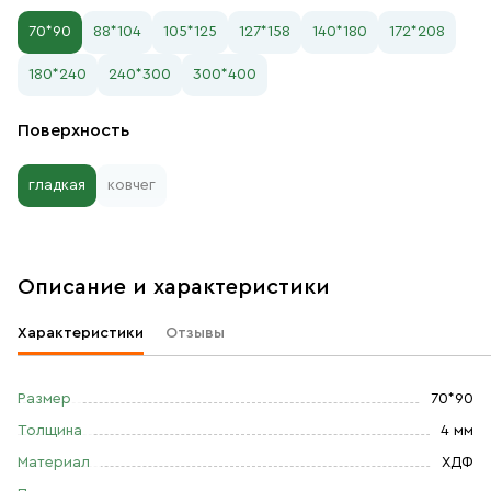
70*90
88*104
105*125
127*158
140*180
172*208
180*240
240*300
300*400
Поверхность
гладкая
ковчег
Описание и характеристики
Характеристики
Отзывы
Размер
70*90
Толщина
4 мм
Материал
ХДФ