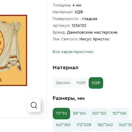
Толщина:
4 мм
Материал:
ХДФ
Поверхность :
гладкая
Артикул:
1236132
Бренд:
Даниловские мастерские
Лик Святого:
Иисус Христос
Все характеристики
Материал
Дерево
МДФ
ХДФ
Размеры, мм
70*90
88*104
105*125
127*158
140*180
172*208
180*240
240*3