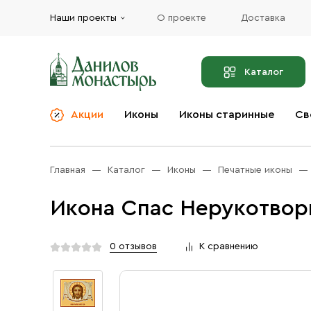
Наши проекты
О проекте
Доставка
Каталог
Акции
Иконы
Иконы старинные
Св
О компании
Благовония
Бренды
Богослужебная и
Главная
Каталог
Иконы
Печатные иконы
Церковная утварь
Доставка
Иконы
Икона Спас Нерукотворн
Услуги
Масло
Акции
Оплата
0 отзывов
К сравнению
Православные подарки
Контакты
Разное