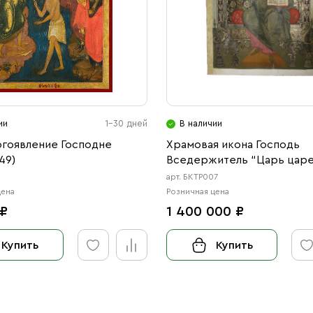
ии
1-30 дней
В наличии
огоявление Господне
Храмовая икона Господь
49)
Вседержитель “Царь цар
Великий Архиерей», 17 век
9
арт. БКТР007
цена
Розничная цена
 ₽
1 400 000 ₽
Купить
Купить