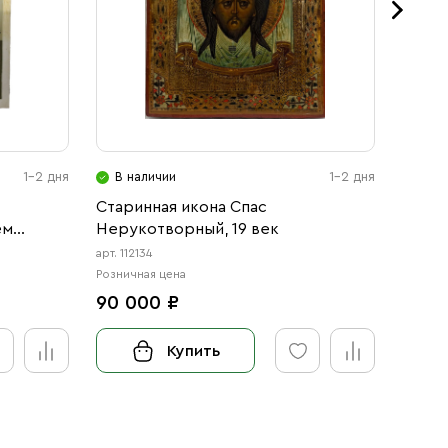
1-2 дня
В наличии
1-2 дня
В н
Старинная икона Спас
Стари
ем
Нерукотворный, 19 век
века 
арт. 112134
арт. 10
Розничная цена
Розничн
90 000 ₽
200 
Купить