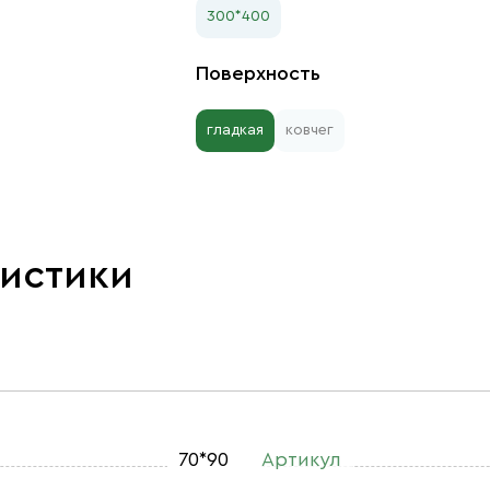
300*400
Поверхность
гладкая
ковчег
ристики
70*90
Артикул