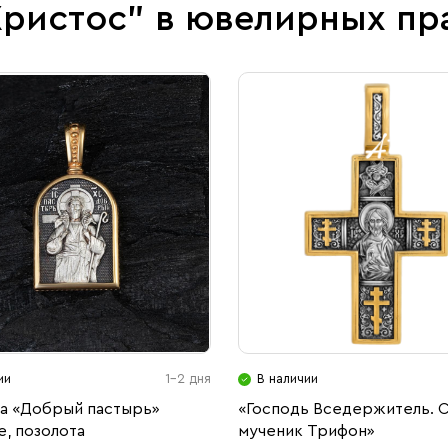
Христос" в ювелирных пр
ии
1-2 дня
В наличии
а «Добрый пастырь»
«Господь Вседержитель. С
, позолота
мученик Трифон»