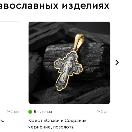
авославных изделиях
1-2 дня
В наличии
1-2 дня
В н
в.
Крест «Спаси и Сохрани»
Меда
чернение, позолота
Христ