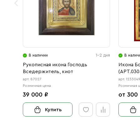
В наличии
1-2 дня
В налич
Рукописная икона Господь
Икона Б
Вседержитель, киот
(АРТ.030
арт. 87027
арт. 123304
Розничная цена
Розничная 
39 000 ₽
от 300
Купить