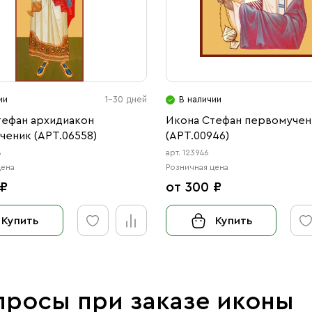
ии
1-30 дней
В наличии
тефан архидиакон
Икона Стефан первомучен
ченик (АРТ.06558)
(АРТ.00946)
8
арт. 123946
цена
Розничная цена
 ₽
от 300 ₽
Купить
Купить
просы при заказе иконы