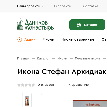
Наши проекты
О проекте
Доставка
Каталог
Акции
Иконы
Иконы старинные
Св
О компании
Благовония
Бренды
Богослужебная и
Главная
Каталог
Иконы
Печатные иконы
Церковная утварь
Доставка
Иконы
Икона Стефан Архидиак
Услуги
Масло
Акции
Оплата
0 отзывов
К сравнению
Православные подарки
Контакты
Разное