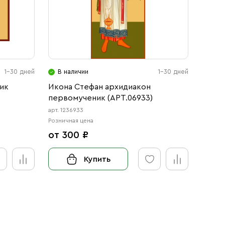
1-30 дней
В наличии
1-30 дней
В н
ик
Икона Стефан архидиакон
Икона
первомученик (АРТ.06933)
перво
арт. 1236933
арт. 12
Розничная цена
Розничн
от 300 ₽
от 3
Купить