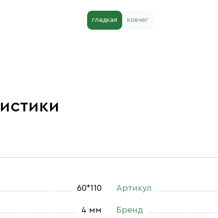
гладкая
ковчег
ристики
60*110
Артикул
4 мм
Бренд