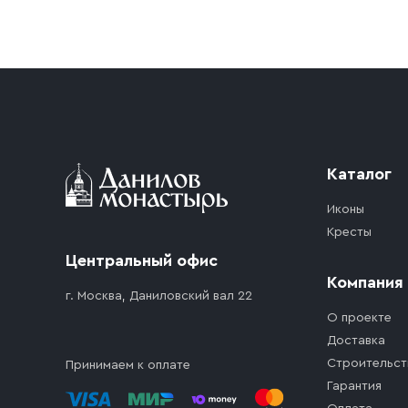
Условия доставки
Приобретённый товар доставляется до подъезд
доставка осуществляется до ближайшего мест
дорожного движения. Если на территории ме
стоимость въезда транспортного средства.
Каталог
Иконы
Кресты
Центральный офис
Компания
г. Москва, Даниловский вал 22
О проекте
Доставка
Строительст
Принимаем к оплате
Гарантия