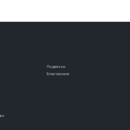
а (калитки дачи или ворот частного дома). Если возник
а, которое максимально близко к месту запланированной
ста назначения доставки предусмотрен платный въезд, 
Подвески
Благовония
во