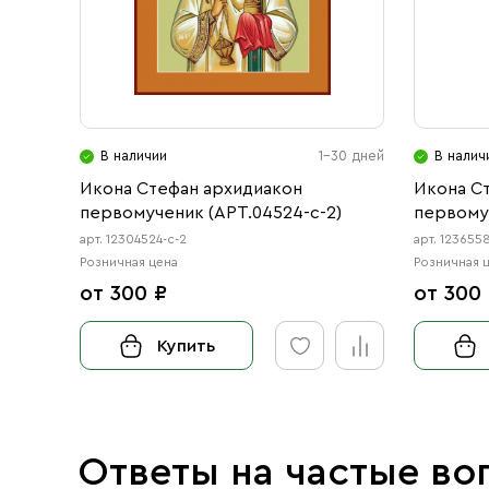
В наличии
1-30 дней
В налич
Икона Стефан архидиакон
Икона С
первомученик (АРТ.04524-с-2)
первому
арт. 12304524-с-2
арт. 123655
Розничная цена
Розничная 
от 300 ₽
от 300
Купить
Ответы на частые во