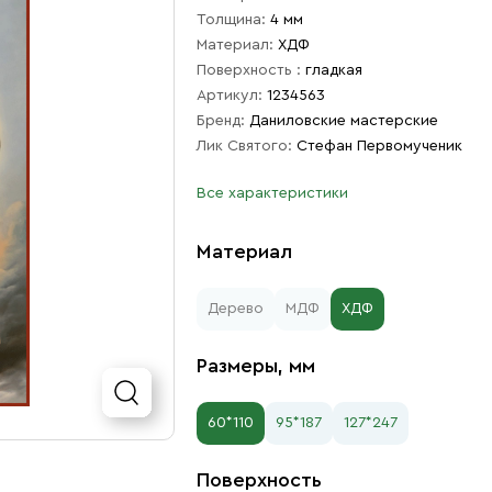
Толщина:
4 мм
Материал:
ХДФ
Поверхность :
гладкая
Артикул:
1234563
Бренд:
Даниловские мастерские
Лик Святого:
Стефан Первомученик
Все характеристики
Материал
Дерево
МДФ
ХДФ
Размеры, мм
60*110
95*187
127*247
Поверхность