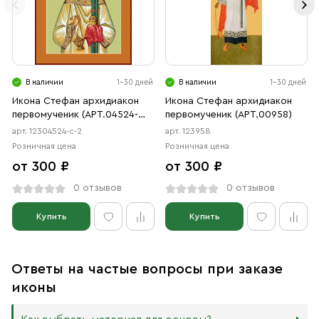
В наличии
1-30 дней
В наличии
1-30 дней
Икона Стефан архидиакон
Икона Стефан архидиакон
первомученик (АРТ.04524-
первомученик (АРТ.00958)
с-2)
арт. 12304524-с-2
арт. 123958
Розничная цена
Розничная цена
от 300 ₽
от 300 ₽
0 отзывов
0 отзывов
Купить
Купить
Ответы на частые вопросы при заказе
иконы