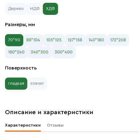
Дерево
МДФ
ХДФ
Размеры, мм
70*90
88*104
105*125
127*158
140*180
172*208
180*240
240*300
300*400
Поверхность
гладкая
ковчег
Описание и характеристики
Характеристики
Отзывы