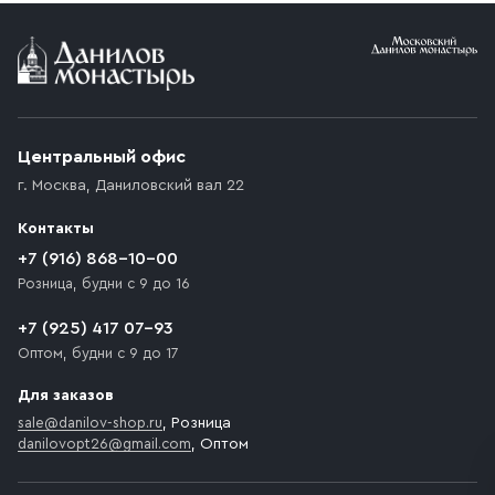
Условия доставки
Приобретённый товар доставляется до подъезда
(калитки дачи или ворот частного дома). Если
возникают препятствия для подъезда автомобиля,
Центральный офис
доставка осуществляется до ближайшего места,
г. Москва
,
Даниловский вал 22
которое максимально близко к месту запланированной
разгрузки товара и не нарушает правила дорожного
Контакты
движения. Если на территории места назначения
доставки предусмотрен платный въезд, то Покупателю
+7 (916) 868-10-00
необходимо компенсировать стоимость въезда
Розница, будни с 9 до 16
транспортного средства.
+7 (925) 417 07-93
Оптом, будни с 9 до 17
Для заказов
sale@danilov-shop.ru
, Розница
danilovopt26@gmail.com
, Оптом