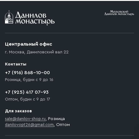
Условия доставки
Приобретённый товар доставляется до подъезда
(калитки дачи или ворот частного дома). Если
возникают препятствия для подъезда автомобиля,
Центральный офис
доставка осуществляется до ближайшего места,
г. Москва
,
Даниловский вал 22
которое максимально близко к месту запланированной
разгрузки товара и не нарушает правила дорожного
Контакты
движения. Если на территории места назначения
доставки предусмотрен платный въезд, то Покупателю
+7 (916) 868-10-00
необходимо компенсировать стоимость въезда
Розница, будни с 9 до 16
транспортного средства.
+7 (925) 417 07-93
Оптом, будни с 9 до 17
Для заказов
sale@danilov-shop.ru
, Розница
danilovopt26@gmail.com
, Оптом