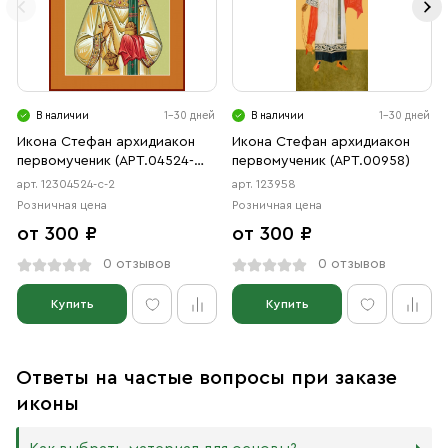
В наличии
1-30 дней
В наличии
1-30 дней
Икона Стефан архидиакон
Икона Стефан архидиакон
первомученик (АРТ.04524-
первомученик (АРТ.00958)
с-2)
арт. 12304524-с-2
арт. 123958
Розничная цена
Розничная цена
от 300 ₽
от 300 ₽
0 отзывов
0 отзывов
Купить
Купить
Ответы на частые вопросы при заказе
иконы