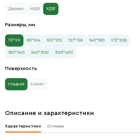
Дерево
МДФ
ХДФ
Размеры, мм
70*90
88*104
105*125
127*158
140*180
172*208
180*240
240*300
300*400
Поверхность
гладкая
ковчег
Описание и характеристики
Характеристики
Отзывы