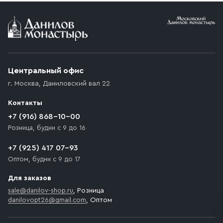
Условия доставки
Приобретённый товар доставляется до подъезда
(калитки дачи или ворот частного дома). Если
возникают препятствия для подъезда автомобиля,
Центральный офис
доставка осуществляется до ближайшего места,
г. Москва
,
Даниловский вал 22
которое максимально близко к месту запланированной
разгрузки товара и не нарушает правила дорожного
Контакты
движения. Если на территории места назначения
доставки предусмотрен платный въезд, то Покупателю
+7 (916) 868-10-00
необходимо компенсировать стоимость въезда
Розница, будни с 9 до 16
транспортного средства.
+7 (925) 417 07-93
Оптом, будни с 9 до 17
Для заказов
sale@danilov-shop.ru
, Розница
danilovopt26@gmail.com
, Оптом