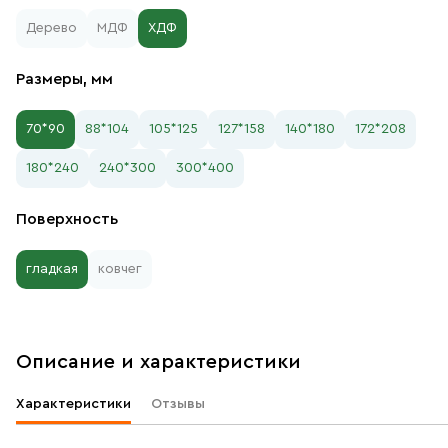
Дерево
МДФ
ХДФ
Размеры, мм
70*90
88*104
105*125
127*158
140*180
172*208
180*240
240*300
300*400
Поверхность
гладкая
ковчег
Описание и характеристики
Характеристики
Отзывы