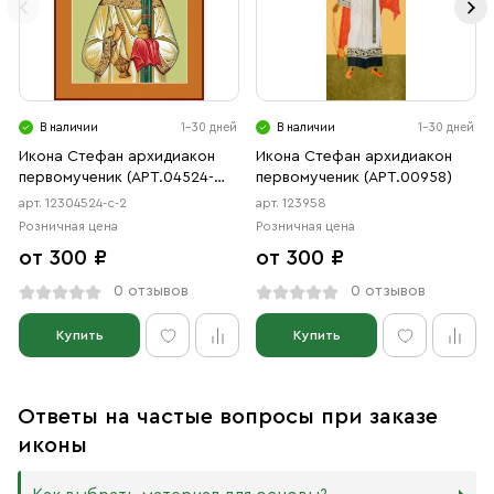
В наличии
1-30 дней
В наличии
1-30 дней
Икона Стефан архидиакон
Икона Стефан архидиакон
первомученик (АРТ.04524-
первомученик (АРТ.00958)
с-2)
арт. 12304524-с-2
арт. 123958
Розничная цена
Розничная цена
от 300 ₽
от 300 ₽
0 отзывов
0 отзывов
Купить
Купить
Ответы на частые вопросы при заказе
иконы