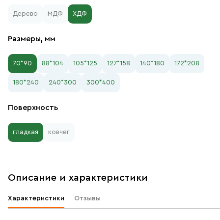
Дерево
МДФ
ХДФ
Размеры, мм
70*90
88*104
105*125
127*158
140*180
172*208
180*240
240*300
300*400
Поверхность
гладкая
ковчег
Описание и характеристики
Характеристики
Отзывы